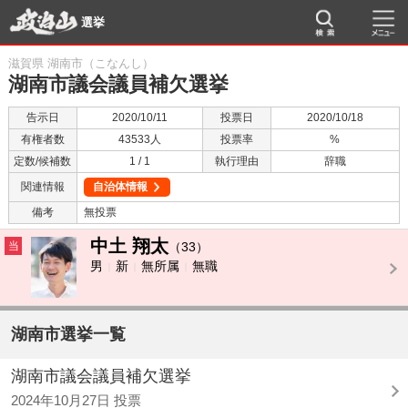
選挙
滋賀県 湖南市（こなんし）
湖南市議会議員補欠選挙
告示日
2020/10/11
投票日
2020/10/18
有権者数
43533人
投票率
%
定数/候補数
1 / 1
執行理由
辞職
関連情報
自治体情報
備考
無投票
中土 翔太
当
（33）
男
新
無所属
無職
湖南市選挙一覧
湖南市議会議員補欠選挙
2024年10月27日 投票