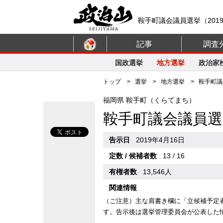
鞍手町議会議員選挙（201
記事
調査
国政選挙
地方選挙
政治家
トップ
>
選挙
>
地方選挙
> 鞍手町議会
福岡県 鞍手町（くらてまち）
鞍手町議会議員選
告示日
2019年4月16日
定数 / 候補者数
13 / 16
有権者数
13,546人
関連情報
（ご注意）主な肩書き欄に「立候補予定
す。告示後は選挙管理委員会が公表した