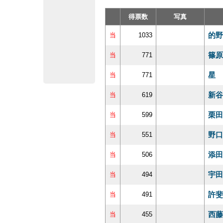
得票数
写真
的野
当
1033
篠原
当
771
星 
当
771
新谷
当
619
栗田
当
599
野口
当
551
添田
当
506
宇田
当
494
許斐
当
491
西藤
当
455