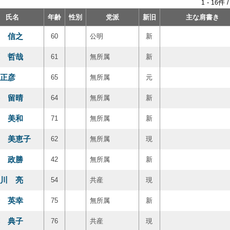
-
件 
1
16
氏名
年齢
性別
党派
新旧
主な肩書き
 信之
60
公明
新
 哲哉
61
無所属
新
正彦
65
無所属
元
 留晴
64
無所属
新
 美和
71
無所属
新
 美恵子
62
無所属
現
 政勝
42
無所属
新
川 亮
54
共産
現
 英幸
75
無所属
新
 典子
76
共産
現