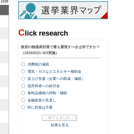
/
件
16
C
lick research