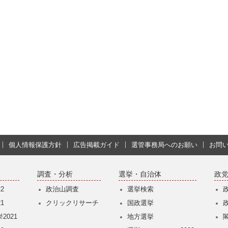
個人情報保護方針
広告掲載ガイド
選管事務局へのお願い
お問
調査・分析
選挙・自治体
政
2
政治山調査
選挙検索
1
クリックリサーチ
国政選挙
2021
地方選挙