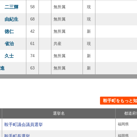
 二三輝
58
無所属
現
 由紀生
68
無所属
現
 徳仁
42
無所属
新
 省治
61
共産
現
 久士
74
無所属
新
進
63
無所属
新
鞍手町をもっと知る
選挙名
都道府
鞍手町議会議員選挙
福岡県
鞍手町長選挙
福岡県