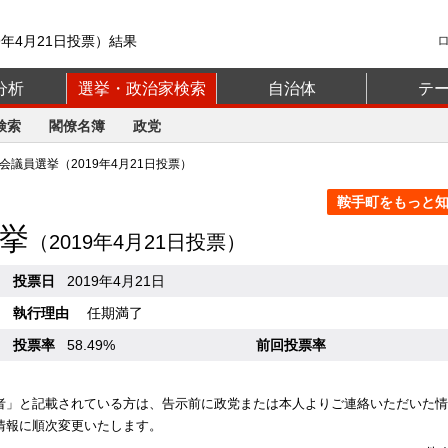
9年4月21日投票）結果
分析
選挙・政治家検索
自治体
テ
検索
閣僚名簿
政党
議員選挙（2019年4月21日投票）
鞍手町をもっと知る
挙
（2019年4月21日投票）
投票日
2019年4月21日
執行理由
任期満了
投票率
58.49%
前回投票率
者」と記載されている方は、告示前に政党または本人よりご連絡いただいた情
情報に順次変更いたします。