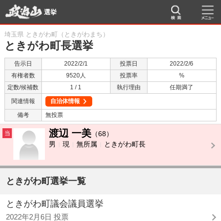
選挙
埼玉県 ときがわ町（ときがわまち）
ときがわ町長選挙
告示日
2022/2/1
投票日
2022/2/6
有権者数
9520人
投票率
%
定数/候補数
1 / 1
執行理由
任期満了
関連情報
自治体情報
備考
無投票
渡辺 一美
当
（68）
男
現
無所属
ときがわ町長
ときがわ町選挙一覧
ときがわ町議会議員選挙
2022年2月6日 投票