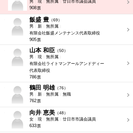
男
現
無所属
廿日市市議会議員
908
票
飯盛 豊
-
（69）
男
新
無所属
有限会社飯盛メンテナンス代表取締役
905
票
山本 和臣
-
（50）
男
現
無所属
有限会社ライトマンアールアンドディー
代表取締役
786
票
鶴田 明雄
-
（76）
男
新
無所属
無職
762
票
向井 恵美
-
（48）
女
現
無所属
廿日市市議会議員
633
票