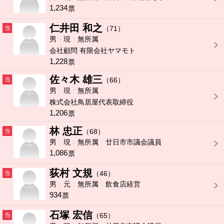
1,234
票
仁井田 和之
当
（71）
男
現
無所属
会社顧問 有限会社ヤマモト
1,228
票
佐々木 雄三
当
（66）
男
現
無所属
株式会社鳥居屋代表取締役
1,206
票
林 忠正
当
（68）
男
現
無所属
廿日市市議会議員
1,086
票
荻村 文規
当
（46）
男
元
無所属
飲食店経営
934
票
石塚 宏信
当
（65）