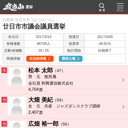
選挙
広島県 廿日市市（はつかいちし）
廿日市市議会議員選挙
告示日
2017/3/19
投票日
2017/3/26
有権者数
96709人
投票率
49.91%
定数/候補数
28 / 35
執行理由
任期満了
関連情報
自治体情報
選挙公報
松本 太郎
当
（47）
男
元
無所属
会社員 和興通信株式会社
4,704
票
大畑 美紀
当
（59）
女
元
共産
ジャズダンスクラブ講師
2,407
票
広畑 裕一郎
当
（56）