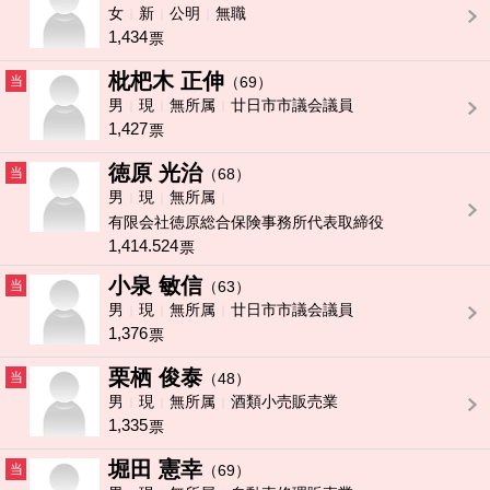
女
新
公明
無職
1,434
票
枇杷木 正伸
当
（69）
男
現
無所属
廿日市市議会議員
1,427
票
徳原 光治
当
（68）
男
現
無所属
有限会社徳原総合保険事務所代表取締役
1,414.524
票
小泉 敏信
当
（63）
男
現
無所属
廿日市市議会議員
1,376
票
栗栖 俊泰
当
（48）
男
現
無所属
酒類小売販売業
1,335
票
堀田 憲幸
当
（69）