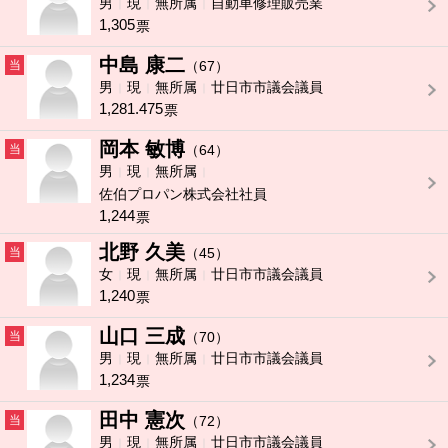
男
現
無所属
自動車修理販売業
1,305
票
中島 康二
当
（67）
男
現
無所属
廿日市市議会議員
1,281.475
票
岡本 敏博
当
（64）
男
現
無所属
佐伯プロパン株式会社社員
1,244
票
北野 久美
当
（45）
女
現
無所属
廿日市市議会議員
1,240
票
山口 三成
当
（70）
男
現
無所属
廿日市市議会議員
1,234
票
田中 憲次
当
（72）
男
現
無所属
廿日市市議会議員