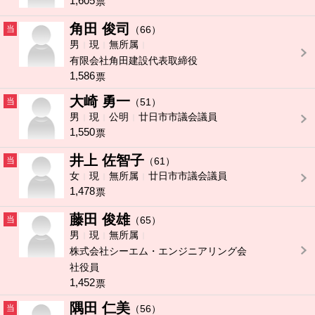
1,605
票
角田 俊司
当
（66）
男
現
無所属
有限会社角田建設代表取締役
1,586
票
大崎 勇一
当
（51）
男
現
公明
廿日市市議会議員
1,550
票
井上 佐智子
当
（61）
女
現
無所属
廿日市市議会議員
1,478
票
藤田 俊雄
当
（65）
男
現
無所属
株式会社シーエム・エンジニアリング会
社役員
1,452
票
隅田 仁美
当
（56）