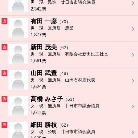
男
現
民進
廿日市市議会議員
2,342
票
有田 一彦
当
（70）
男
現
無所属
農業
1,877
票
新田 茂美
当
（62）
男
現
無所属
有限会社新田鉄工社長
1,661
票
山田 武豊
当
（48）
男
現
無所属
山田石材店代表
1,624
票
高橋 みさ子
当
（63）
女
現
無所属
廿日市市議会議員
1,611
票
細田 勝枝
当
（62）
女
現
公明
廿日市市議会議員