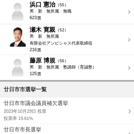
浜口 憲治
-
（55）
男
新
無所属
無職
623
票
瀬木 寛親
-
（52）
男
新
無所属
有限会社アンビシャス代表取締役
216
票
藤原 博規
-
（56）
男
新
無所属
塾講師（育誠塾）
125
票
廿日市市選挙一覧
廿日市市議会議員補欠選挙
2023年10月29日 投票
投票率 19.61%
廿日市市長選挙