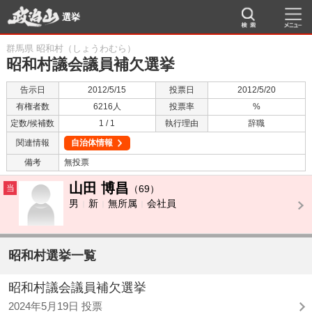
選挙
群馬県 昭和村（しょうわむら）
昭和村議会議員補欠選挙
告示日
2012/5/15
投票日
2012/5/20
有権者数
6216人
投票率
%
定数/候補数
1 / 1
執行理由
辞職
関連情報
自治体情報
備考
無投票
山田 博昌
当
（69）
男
新
無所属
会社員
昭和村選挙一覧
昭和村議会議員補欠選挙
2024年5月19日 投票