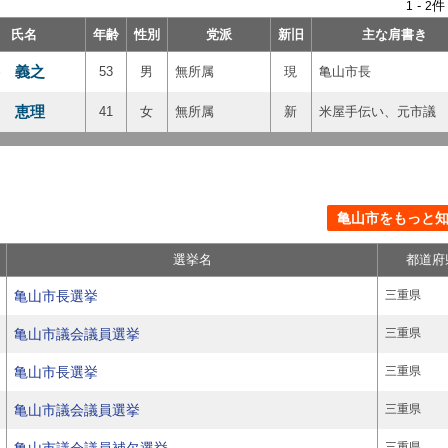
-
件
1
2
氏名
年齢
性別
党派
新旧
主な肩書き
 義之
53
男
無所属
現
亀山市長
 恵理
41
女
無所属
新
米屋手伝い、元市議
亀山市をもっと知る
選挙名
都道府
亀山市長選挙
三重県
亀山市議会議員選挙
三重県
亀山市長選挙
三重県
亀山市議会議員選挙
三重県
三重県