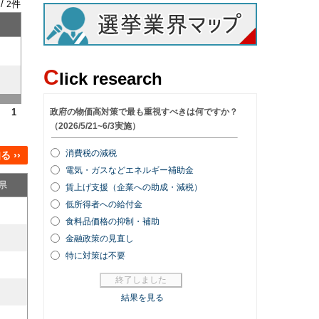
 /
件
2
C
lick research
1
 ››
県