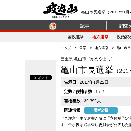
亀山市長選挙（2017年1月
記事
調査
国政選挙
地方選挙
政治家
トップ
>
選挙
>
地方選挙
> 亀山市長選
三重県 亀山市（かめやまし）
亀山市長選挙
（20
告示日
2017年1月22日
定数 / 候補者数
1 / 2
有権者数
39,396人
関連情報
選挙公報
（ご注意）主な肩書き欄に「立候補予定
す。告示後は選挙管理委員会が公表した