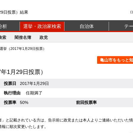
29日投票）結果
分析
選挙・政治家検索
自治体
テ
検索
閣僚名簿
政党
挙（2017年1月29日投票）
亀山市をもっと知る
17年1月29日投票）
投票日
2017年1月29日
執行理由
任期満了
投票率
50%
前回投票率
者」と記載されている方は、告示前に政党または本人よりご連絡いただいた情
情報に順次変更いたします。