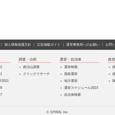
個人情報保護方針
広告掲載ガイド
選管事務局へのお願い
お問
調査・分析
選挙・自治体
政
2
政治山調査
選挙検索
1
クリックリサーチ
国政選挙
2021
地方選挙
9
選挙スケジュール2023
7
自治体検索
© SPIRAL Inc.