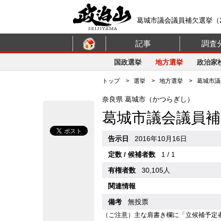
葛城市議会議員補欠選挙（2
記事
調査
国政選挙
地方選挙
政治家
トップ
>
選挙
>
地方選挙
> 葛城市議会
奈良県 葛城市（かつらぎし）
葛城市議会議員補
告示日
2016年10月16日
定数 / 候補者数
1 / 1
有権者数
30,105人
関連情報
備考
無投票
（ご注意）主な肩書き欄に「立候補予定