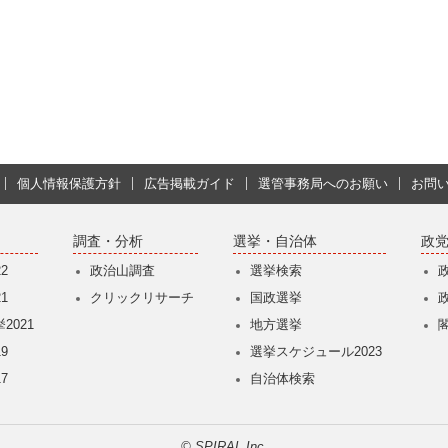
個人情報保護方針
広告掲載ガイド
選管事務局へのお願い
お問
調査・分析
選挙・自治体
政
2
政治山調査
選挙検索
1
クリックリサーチ
国政選挙
2021
地方選挙
9
選挙スケジュール2023
7
自治体検索
© SPIRAL Inc.