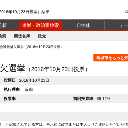
016年10月23日投票）結果
分析
選挙・政治家検索
自治体
テ
検索
閣僚名簿
政党
議員補欠選挙（2016年10月23日投票）
葛城市をもっと知る
欠選挙
（2016年10月23日投票）
投票日
2016年10月23日
執行理由
辞職
投票率
前回投票率
66.12%
者」と記載されている方は、告示前に政党または本人よりご連絡いただいた情