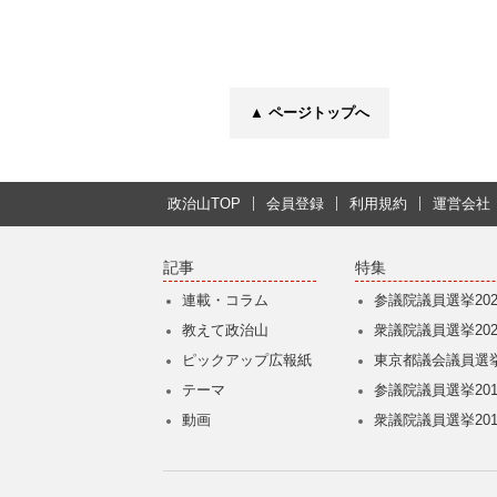
▲ ページトップへ
政治山TOP
会員登録
利用規約
運営会社
記事
特集
連載・コラム
参議院議員選挙202
教えて政治山
衆議院議員選挙202
ピックアップ広報紙
東京都議会議員選挙
テーマ
参議院議員選挙201
動画
衆議院議員選挙201