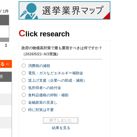
 /
件
1
C
lick research
1
 ››
県