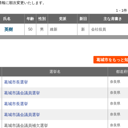
情報に順次変更いたします。
-
件
1
1
氏名
年齢
性別
党派
新旧
主な肩書き
 英樹
50
男
維新
新
会社役員
葛城市をもっと知る
選挙名
都道府
葛城市長選挙
奈良県
葛城市議会議員選挙
奈良県
葛城市長選挙
奈良県
葛城市議会議員選挙
奈良県
葛城市議会議員補欠選挙
奈良県