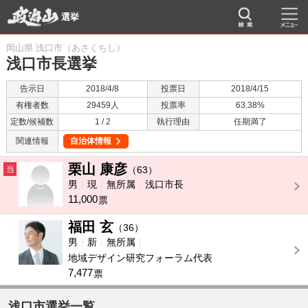
選挙
岡山県 浅口市（あさくちし）
浅口市長選挙
告示日
2018/4/8
投票日
2018/4/15
有権者数
29459人
投票率
63.38%
定数/候補数
1 / 2
執行理由
任期満了
関連情報
自治体情報
栗山 康彦
当
（63）
男
現
無所属
浅口市長
11,000
票
福田 玄
-
（36）
男
新
無所属
地域デザイン研究フォーラム代表
7,477
票
浅口市選挙一覧