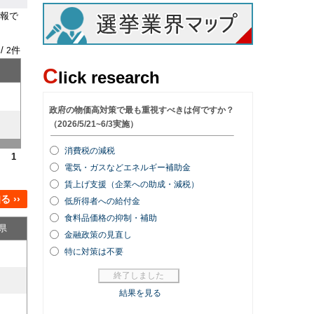
報で
 /
件
2
C
lick research
1
 ››
県