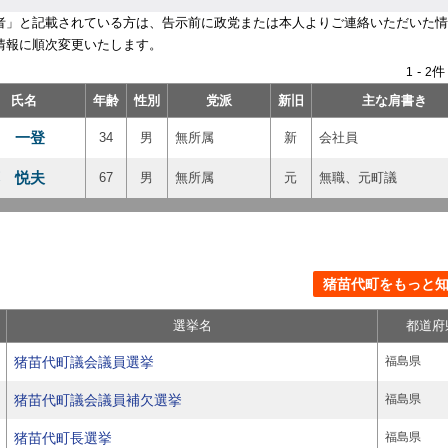
者」と記載されている方は、告示前に政党または本人よりご連絡いただいた情
情報に順次変更いたします。
-
件
1
2
氏名
年齢
性別
党派
新旧
主な肩書き
 一登
34
男
無所属
新
会社員
 悦夫
67
男
無所属
元
無職、元町議
猪苗代町をもっと知る
選挙名
都道府
猪苗代町議会議員選挙
福島県
猪苗代町議会議員補欠選挙
福島県
猪苗代町長選挙
福島県