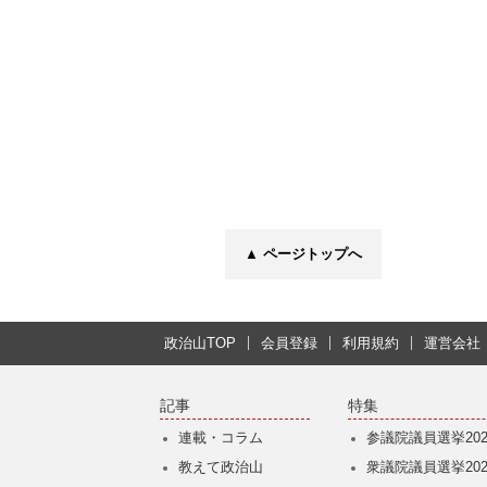
▲ ページトップへ
政治山TOP
会員登録
利用規約
運営会社
記事
特集
連載・コラム
参議院議員選挙202
教えて政治山
衆議院議員選挙202