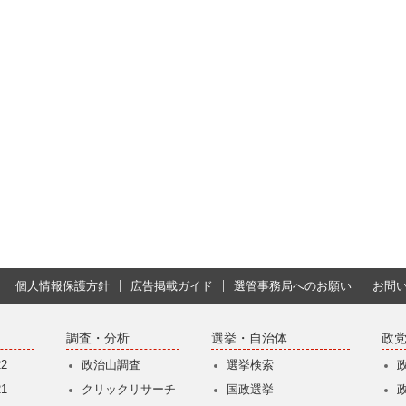
個人情報保護方針
広告掲載ガイド
選管事務局へのお願い
お問
調査・分析
選挙・自治体
政
2
政治山調査
選挙検索
1
クリックリサーチ
国政選挙