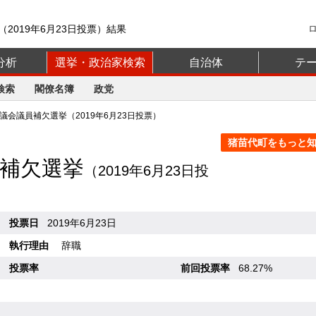
2019年6月23日投票）結果
分析
選挙・政治家検索
自治体
テ
検索
閣僚名簿
政党
会議員補欠選挙（2019年6月23日投票）
猪苗代町をもっと知る
補欠選挙
（2019年6月23日投
投票日
2019年6月23日
執行理由
辞職
投票率
前回投票率
68.27%