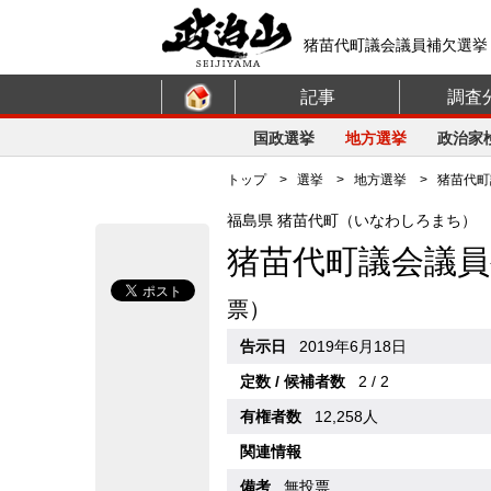
猪苗代町議会議員補欠選挙（
記事
調査
国政選挙
地方選挙
政治家
トップ
>
選挙
>
地方選挙
> 猪苗代町議
福島県 猪苗代町（いなわしろまち）
猪苗代町議会議員
票）
告示日
2019年6月18日
定数 / 候補者数
2 / 2
有権者数
12,258人
関連情報
備考
無投票