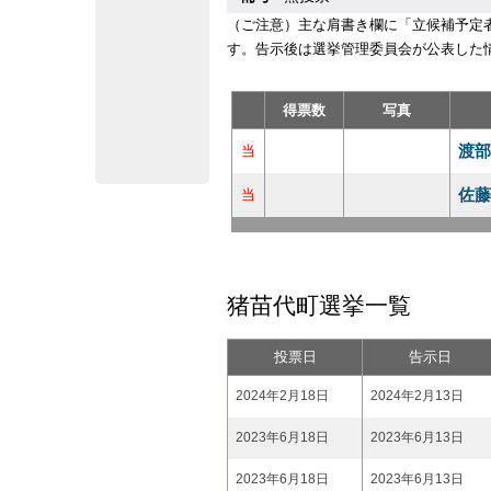
（ご注意）主な肩書き欄に「立候補予定
す。告示後は選挙管理委員会が公表した
得票数
写真
渡部
当
佐藤
当
猪苗代町選挙一覧
投票日
告示日
2024年2月18日
2024年2月13日
2023年6月18日
2023年6月13日
2023年6月18日
2023年6月13日