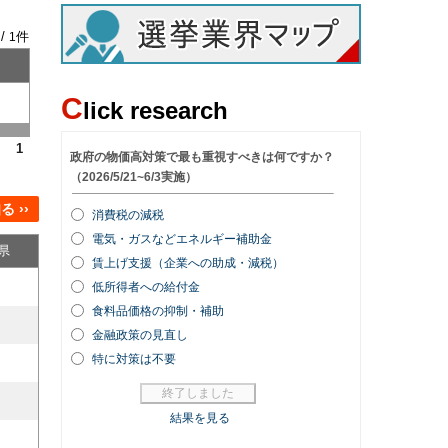
 /
件
1
C
lick research
1
 ››
県