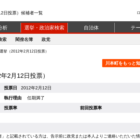
月12日投票）候補者一覧
分析
選挙・政治家検索
自治体
テ
検索
閣僚名簿
政党
挙（2012年2月12日投票）
川本町をもっと知る
12年2月12日投票）
投票日
2012年2月12日
執行理由
任期満了
投票率
前回投票率
者」と記載されている方は、告示前に政党または本人よりご連絡いただいた情