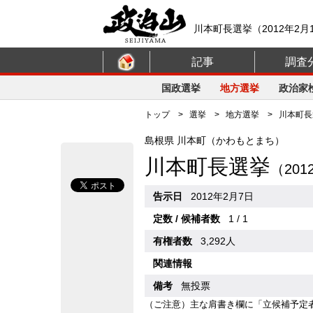
川本町長選挙（2012年2
記事
調査
国政選挙
地方選挙
政治家
トップ
>
選挙
>
地方選挙
> 川本町長選
島根県 川本町（かわもとまち）
川本町長選挙
（20
告示日
2012年2月7日
定数 / 候補者数
1 / 1
有権者数
3,292人
関連情報
備考
無投票
（ご注意）主な肩書き欄に「立候補予定