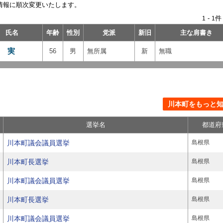
情報に順次変更いたします。
-
件
1
1
氏名
年齢
性別
党派
新旧
主な肩書き
 実
56
男
無所属
新
無職
川本町をもっと知る
選挙名
都道府
川本町議会議員選挙
島根県
川本町長選挙
島根県
川本町議会議員選挙
島根県
川本町長選挙
島根県
川本町議会議員選挙
島根県