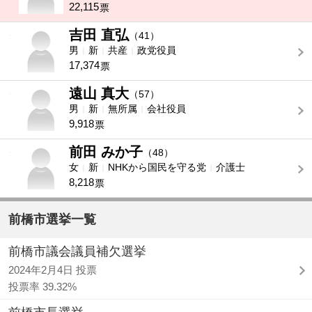
22,115
票
吉田 直弘
-
（41）
男
新
共産
政党役員
17,374
票
遠山 真大
-
（57）
男
新
無所属
会社役員
9,918
票
前田 みか子
-
（48）
女
新
NHKから国民を守る党
介護士
8,218
票
前橋市選挙一覧
前橋市議会議員補欠選挙
2024年2月4日 投票
投票率 39.32%