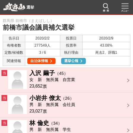
選挙
群馬県 前橋市（まえばしし）
前橋市議会議員補欠選挙
告示日
2020/2/2
投票日
2020/2/9
有権者数
277549人
投票率
43.08%
定数/候補数
3 / 6
執行理由
死去2、辞職1
関連情報
自治体情報
選挙公報
入沢 繭子
当
（45）
女
新
無所属
自営業
23,652
票
小岩井 僚太
当
（26）
男
新
無所属
会社員
23,027
票
林 倫史
当
（34）
男
新
無所属
学生