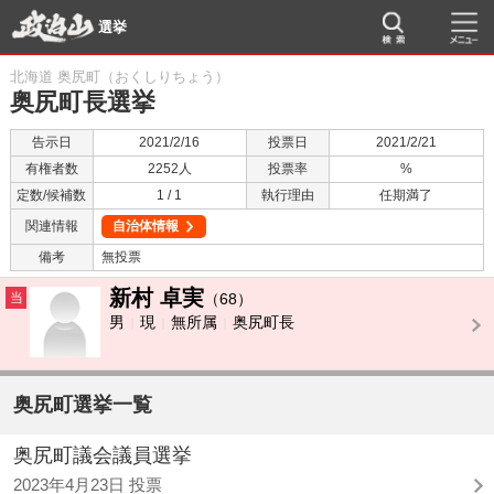
選挙
北海道 奥尻町（おくしりちょう）
奥尻町長選挙
告示日
2021/2/16
投票日
2021/2/21
有権者数
2252人
投票率
%
定数/候補数
1 / 1
執行理由
任期満了
関連情報
自治体情報
備考
無投票
新村 卓実
当
（68）
男
現
無所属
奥尻町長
奥尻町選挙一覧
奥尻町議会議員選挙
2023年4月23日 投票