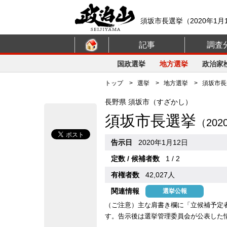
須坂市長選挙（2020年1月
記事
調査
国政選挙
地方選挙
政治家
トップ
>
選挙
>
地方選挙
> 須坂市長選
長野県 須坂市（すざかし）
須坂市長選挙
（20
告示日
2020年1月12日
定数 / 候補者数
1 / 2
有権者数
42,027人
関連情報
選挙公報
（ご注意）主な肩書き欄に「立候補予定
す。告示後は選挙管理委員会が公表した