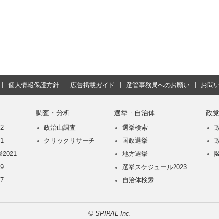
個人情報保護方針
広告掲載ガイド
選管事務局へのお願い
お問
調査・分析
選挙・自治体
政
2
政治山調査
選挙検索
1
クリックリサーチ
国政選挙
2021
地方選挙
9
選挙スケジュール2023
7
自治体検索
© SPIRAL Inc.