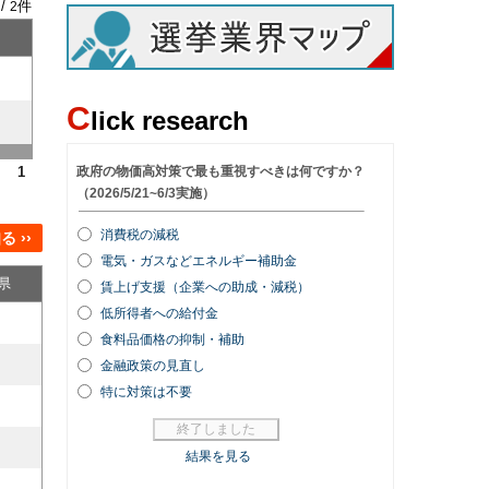
 /
件
2
C
lick research
1
 ››
県