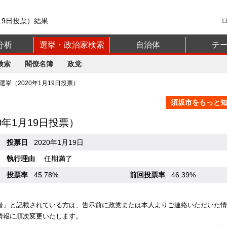
19日投票）結果
分析
選挙・政治家検索
自治体
テ
検索
閣僚名簿
政党
挙（2020年1月19日投票）
須坂市をもっと知る
20年1月19日投票）
投票日
2020年1月19日
執行理由
任期満了
投票率
45.78%
前回投票率
46.39%
者」と記載されている方は、告示前に政党または本人よりご連絡いただいた情
情報に順次変更いたします。