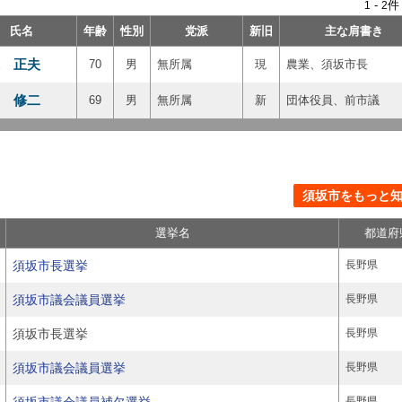
-
件
1
2
氏名
年齢
性別
党派
新旧
主な肩書き
 正夫
70
男
無所属
現
農業、須坂市長
 修二
69
男
無所属
新
団体役員、前市議
須坂市をもっと知る
選挙名
都道府
須坂市長選挙
長野県
須坂市議会議員選挙
長野県
須坂市長選挙
長野県
須坂市議会議員選挙
長野県
長野県