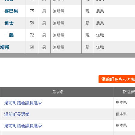
 喜巳男
75
男
無所属
現
農業
 道太
59
男
無所属
新
農業
 一義
72
男
無所属
現
無職
靖邦
60
男
無所属
新
無職
湯前町をもっと知る
選挙名
都道府
湯前町議会議員選挙
熊本県
湯前町長選挙
熊本県
湯前町議会議員選挙
熊本県