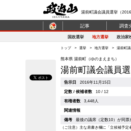
湯前町議会議員選挙（2016
記事
調査
国政選挙
地方選挙
政治家
トップ
>
選挙
>
地方選挙
> 湯前町議会
熊本県 湯前町（ゆのまえまち）
湯前町議会議員選
告示日
2016年11月15日
定数 / 候補者数
10 / 12
有権者数
3,448人
関連情報
備考
最後の議席（定数10）が同
（ご注意）主な肩書き欄に「立候補予定