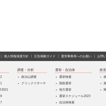
個人情報保護方針
広告掲載ガイド
選管事務局へのお願い
お問
調査・分析
選挙・自治体
政
2
政治山調査
選挙検索
1
クリックリサーチ
国政選挙
2021
地方選挙
9
選挙スケジュール2023
7
自治体検索