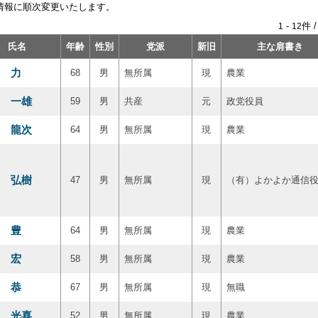
情報に順次変更いたします。
-
件 
1
12
氏名
年齢
性別
党派
新旧
主な肩書き
 力
68
男
無所属
現
農業
 一雄
59
男
共産
元
政党役員
 龍次
64
男
無所属
現
農業
 弘樹
47
男
無所属
現
（有）よかよか通信
 豊
64
男
無所属
現
農業
 宏
58
男
無所属
現
農業
 恭
67
男
無所属
現
無職
 光喜
52
男
無所属
現
農業