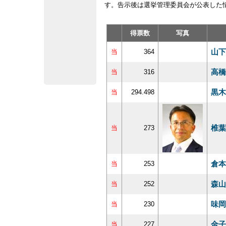
す。告示後は選挙管理委員会が公表した
得票数
写真
山下
当
364
高橋
当
316
黒木
当
294.498
椎葉
当
273
倉本
当
253
森山
当
252
味岡
当
230
金子
当
227