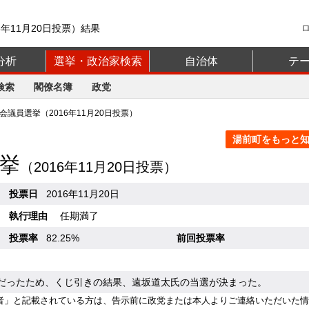
年11月20日投票）結果
分析
選挙・政治家検索
自治体
テ
検索
閣僚名簿
政党
議員選挙（2016年11月20日投票）
湯前町をもっと知る
挙
（2016年11月20日投票）
投票日
2016年11月20日
執行理由
任期満了
投票率
82.25%
前回投票率
票だったため、くじ引きの結果、遠坂道太氏の当選が決まった。
者」と記載されている方は、告示前に政党または本人よりご連絡いただいた情