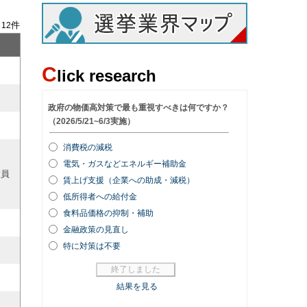
/
件
12
C
lick research
役員