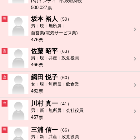
(有)インディゴ代表取締役
500.027
票
坂本 裕人
当
（59）
男
現
無所属
自営業(電気サービス業)
476
票
佐藤 昭平
当
（63）
男
現
共産
政党役員
466
票
網田 悦子
当
（60）
女
現
無所属
飲食業
462
票
川村 真一
当
（41）
男
新
無所属
会社役員
457
票
三浦 信一
当
（66）
男
新
共産
政党役員