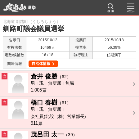
選挙
北海道 釧路町（くしろちょう）
釧路町議会議員選挙
告示日
2015/10/13
投票日
2015/10/18
有権者数
16469人
投票率
56.39%
定数/候補数
16 / 18
執行理由
任期満了
関連情報
自治体情報
倉井 俊勝
当
（62）
男
現
無所属
無職
1,005
票
橋口 春樹
当
（61）
男
現
無所属
会社員(北設（株）営業部長)
911
票
茂呂田 太一
当
（39）