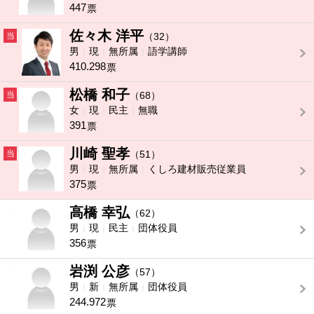
447
票
佐々木 洋平
当
（32）
男
現
無所属
語学講師
410.298
票
松橋 和子
当
（68）
女
現
民主
無職
391
票
川崎 聖孝
当
（51）
男
現
無所属
くしろ建材販売従業員
375
票
高橋 幸弘
-
（62）
男
現
民主
団体役員
356
票
岩渕 公彦
-
（57）
男
新
無所属
団体役員
244.972
票