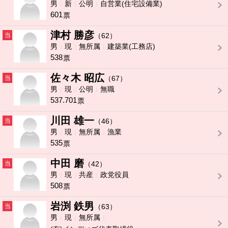
男
新
公明
自営業(住宅設備業)
601
票
津村 勝彦
当
（62）
男
現
無所属
建築業(工務店)
538
票
佐々木 昭広
当
（67）
男
現
公明
無職
537.701
票
川田 雄一
当
（46）
男
現
無所属
漁業
535
票
中田 磨
当
（42）
男
現
共産
政党役員
508
票
岩渕 鉄男
当
（63）
男
現
無所属