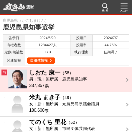
選挙
鹿児島県（かごしまけん）
鹿児島県知事選挙
告示日
2024/6/20
投票日
2024/7/7
有権者数
1284427人
投票率
44.76%
定数/候補数
1 / 3
執行理由
任期満了
関連情報
自治体情報
しおた 康一
当
（58）
男
現
無所属
鹿児島県知事
337,357
票
米丸 まき子
-
（49）
女
新
無所属
元鹿児島県議会議員
180,608
票
てのくち 里花
-
（52）
女
新
無所属
市民団体共同代表