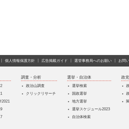
個人情報保護方針
広告掲載ガイド
選管事務局へのお願い
お問
調査・分析
選挙・自治体
政
2
政治山調査
選挙検索
1
クリックリサーチ
国政選挙
2021
地方選挙
9
選挙スケジュール2023
7
自治体検索