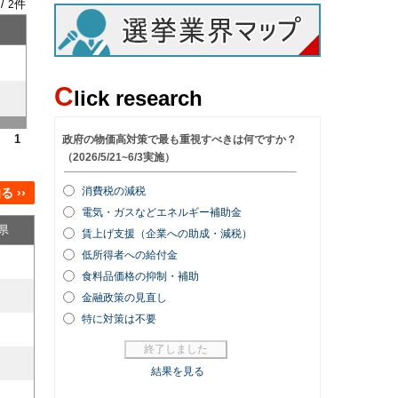
 /
件
2
C
lick research
1
 ››
県