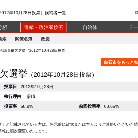
012年10月28日投票）候補者一覧
分析
選挙・政治家検索
自治体
テ
検索
閣僚名簿
政党
議員補欠選挙（2012年10月28日投票）
白石市をもっと知る
欠選挙
（2012年10月28日投票）
投票日
2012年10月28日
執行理由
辞職
投票率
58.9%
前回投票率
63.65%
者」と記載されている方は、告示前に政党または本人よりご連絡いただいた情
情報に順次変更いたします。