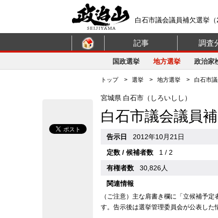
白石市議会議員補欠選挙（2
記事
調査
国政選挙
地方選挙
政治家
トップ
>
選挙
>
地方選挙
> 白石市議会
宮城県 白石市（しろいしし）
白石市議会議員補
告示日
2012年10月21日
定数 / 候補者数
1 / 2
有権者数
30,826人
関連情報
（ご注意）主な肩書き欄に「立候補予定
す。告示後は選挙管理委員会が公表した