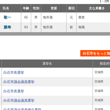
-
件
1
2
氏名
年齢
性別
党派
新旧
主な肩書き
 敬一
65
男
無所属
元
農業
 勝寿
63
男
無所属
新
無職
白石市をもっと知る
選挙名
都道府
白石市長選挙
宮城県
白石市議会議員選挙
宮城県
白石市長選挙
宮城県
白石市議会議員選挙
宮城県
白石市議会議員補欠選挙
宮城県