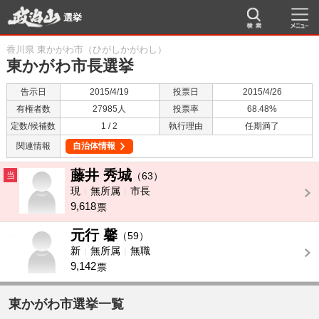
選挙
香川県 東かがわ市（ひがしかがわし）
東かがわ市長選挙
告示日
2015/4/19
投票日
2015/4/26
有権者数
27985人
投票率
68.48%
定数/候補数
1 / 2
執行理由
任期満了
関連情報
自治体情報
藤井 秀城
当
（63）
現
無所属
市長
9,618
票
元行 馨
-
（59）
新
無所属
無職
9,142
票
東かがわ市選挙一覧