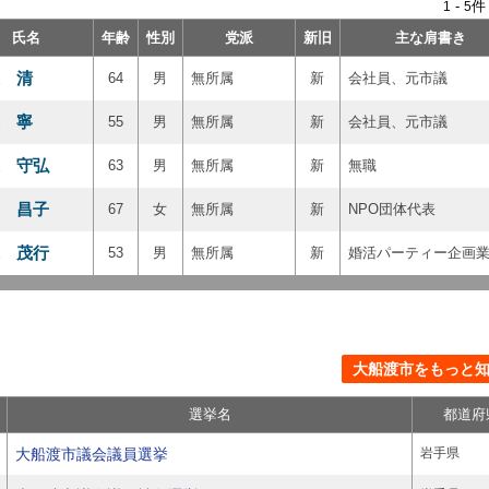
-
件
1
5
氏名
年齢
性別
党派
新旧
主な肩書き
 清
64
男
無所属
新
会社員、元市議
 寧
55
男
無所属
新
会社員、元市議
 守弘
63
男
無所属
新
無職
 昌子
67
女
無所属
新
NPO団体代表
 茂行
53
男
無所属
新
婚活パーティー企画
大船渡市をもっと知る
選挙名
都道府
大船渡市議会議員選挙
岩手県