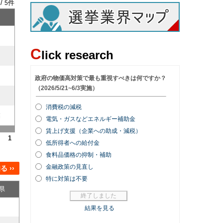
 /
件
5
C
lick research
業
1
 ››
県