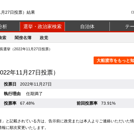
1月27日投票）結果
分析
選挙・政治家検索
自治体
テ
検索
閣僚名簿
政党
選挙（2022年11月27日投票）
大船渡市をもっと知る
022年11月27日投票）
投票日
2022年11月27日
執行理由
任期満了
投票率
67.48%
前回投票率
73.91%
者」と記載されている方は、告示前に政党または本人よりご連絡いただいた情
情報に順次変更いたします。