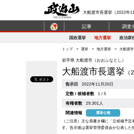
大船渡市長選挙（2022年1
記事
調査
国政選挙
地方選挙
政治家
トップ
>
選挙
>
地方選挙
> 大船渡市長
岩手県 大船渡市（おおふなとし）
大船渡市長選挙
（2
告示日
2022年11月20日
定数 / 候補者数
1 / 5
有権者数
29,301人
関連情報
選挙公報
（ご注意）主な肩書き欄に「立候補予定
す。告示後は選挙管理委員会が公表した