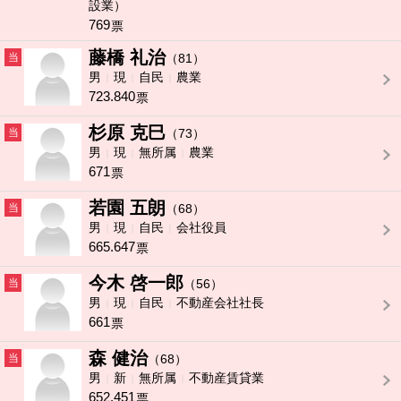
設業）
769
票
藤橋 礼治
当
（81）
男
現
自民
農業
723.840
票
杉原 克巳
当
（73）
男
現
無所属
農業
671
票
若園 五朗
当
（68）
男
現
自民
会社役員
665.647
票
今木 啓一郎
当
（56）
男
現
自民
不動産会社社長
661
票
森 健治
当
（68）
男
新
無所属
不動産賃貸業
652.451
票