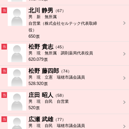
北川 静男
当
（67）
男
新
無所属
自営業（株式会社セルテック代表取締
役）
650
票
松野 貴志
当
（45）
男
現
無所属
調剤薬局代表役員
620.079
票
松野 藤四郎
当
（74）
男
現
立憲
瑞穂市議会議員
528.920
票
庄田 昭人
当
（58）
男
現
自民
自営業
520
票
広瀬 武雄
当
（77）
男
現
自民
瑞穂市議会議員