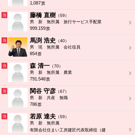
1,087
票
藤橋 直樹
当
（59）
男
新
無所属
旅行サービス手配業
999.159
票
馬渕 浩史
当
（40）
男
現
無所属
会社役員
854
票
森 清一
当
（70）
男
新
無所属
農業
791.548
票
関谷 守彦
当
（67）
男
新
共産
無職
786
票
若原 達夫
当
（59）
男
新
無所属
有限会社住まい工房建匠代表取締役（建