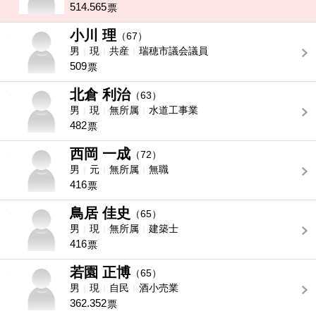
514.565
票
小川 理
-
（67）
男
現
共産
瑞穂市議会議員
509
票
北倉 利治
-
（63）
男
現
無所属
水道工事業
482
票
西岡 一成
-
（72）
男
元
無所属
無職
416
票
鳥居 佳史
-
（65）
男
現
無所属
建築士
416
票
若園 正博
-
（65）
男
現
自民
酒小売業
362.352
票