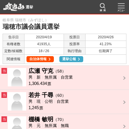
選挙
岐阜県 瑞穂市（みずほし）
瑞穂市議会議員選挙
告示日
2020/4/19
投票日
2020/4/26
有権者数
41935人
投票率
41.23%
定数/候補数
18 / 26
執行理由
任期満了
関連情報
自治体情報
選挙公報
広瀬 守克
当
（58）
男
新
無所属
自営業
1,306.434
票
若井 千尋
当
（60）
男
現
公明
自営業
1,245
票
棚橋 敏明
当
（70）
男
元
無所属
無職