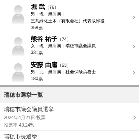
堀 武
-
（76）
男
現
無所属
三共緑化土木（有限会社）代表取締役
358
票
熊谷 祐子
-
（74）
女
現
無所属
瑞穂市議会議員
331
票
安藤 由庸
-
（53）
男
元
無所属
社会保険労務士
180
票
瑞穂市選挙一覧
瑞穂市議会議員選挙
2024年4月21日 投票
投票率 43.24%
瑞穂市長選挙