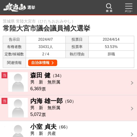
選挙
茨城県 常陸大宮市（ひたちおおみやし）
常陸大宮市議会議員補欠選挙
告示日
2024/4/7
投票日
2024/4/14
有権者数
33431人
投票率
53.53%
定数/候補数
2 / 4
執行理由
辞職
関連情報
自治体情報
森田 健
当
（34）
男
新
無所属
6,369
票
内海 雄一郎
当
（50）
男
新
無所属
5,072
票
小室 貞夫
-
（66）
男
新
共産