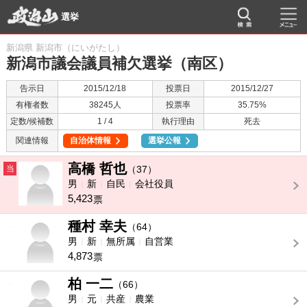
選挙
新潟県 新潟市（にいがたし）
新潟市議会議員補欠選挙（南区）
告示日
2015/12/18
投票日
2015/12/27
有権者数
38245人
投票率
35.75%
定数/候補数
1 / 4
執行理由
死去
関連情報
自治体情報
選挙公報
高橋 哲也
当
（37）
男
新
自民
会社役員
5,423
票
種村 幸夫
-
（64）
男
新
無所属
自営業
4,873
票
柏 一二
-
（66）
男
元
共産
農業