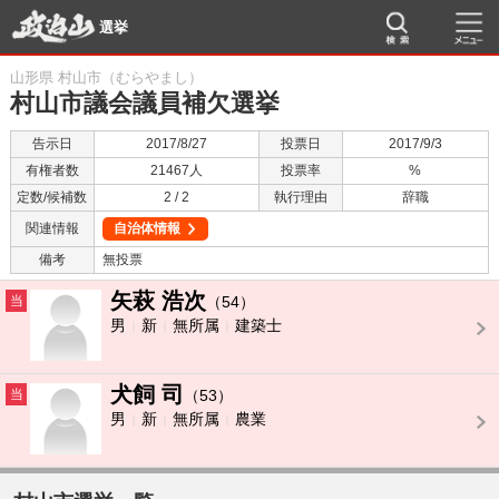
選挙
山形県 村山市（むらやまし）
村山市議会議員補欠選挙
告示日
2017/8/27
投票日
2017/9/3
有権者数
21467人
投票率
%
定数/候補数
2 / 2
執行理由
辞職
関連情報
自治体情報
備考
無投票
矢萩 浩次
当
（54）
男
新
無所属
建築士
犬飼 司
当
（53）
男
新
無所属
農業