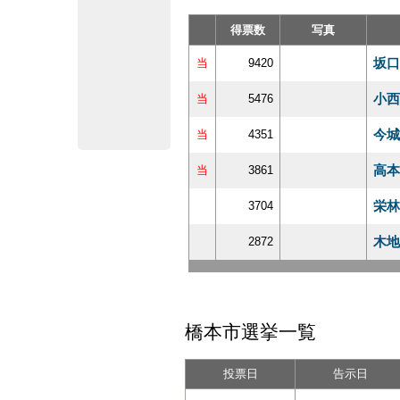
得票数
写真
坂口
当
9420
小西
当
5476
今城
当
4351
高本
当
3861
栄林
3704
木地
2872
橋本市選挙一覧
投票日
告示日