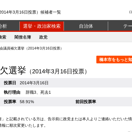
014年3月16日投票）候補者一覧
分析
選挙・政治家検索
自治体
テ
検索
閣僚名簿
政党
議員補欠選挙（2014年3月16日投票）
橋本市をもっと知る
欠選挙
（2014年3月16日投票）
投票日
2014年3月16日
執行理由
辞職3、死去1
投票率
58.91%
前回投票率
者」と記載されている方は、告示前に政党または本人よりご連絡いただいた情
情報に順次変更いたします。