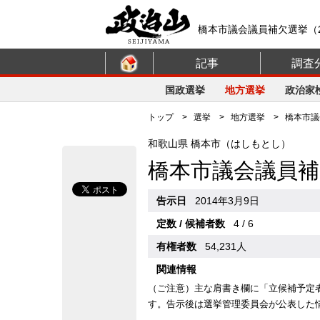
橋本市議会議員補欠選挙（2
記事
調査
国政選挙
地方選挙
政治家
トップ
>
選挙
>
地方選挙
> 橋本市議会
和歌山県 橋本市（はしもとし）
橋本市議会議員補
告示日
2014年3月9日
定数 / 候補者数
4 / 6
有権者数
54,231人
関連情報
（ご注意）主な肩書き欄に「立候補予定
す。告示後は選挙管理委員会が公表した