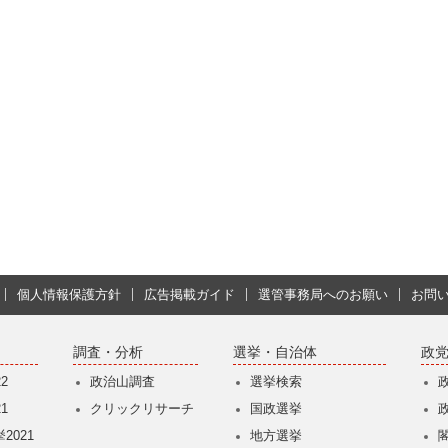
個人情報保護方針
広告掲載ガイド
選管事務局へのお願い
お問
調査・分析
選挙・自治体
政
2
政治山調査
選挙検索
1
クリックリサーチ
国政選挙
2021
地方選挙