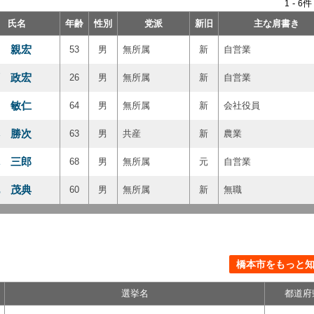
-
件
1
6
氏名
年齢
性別
党派
新旧
主な肩書き
 親宏
53
男
無所属
新
自営業
 政宏
26
男
無所属
新
自営業
 敏仁
64
男
無所属
新
会社役員
 勝次
63
男
共産
新
農業
 三郎
68
男
無所属
元
自営業
 茂典
60
男
無所属
新
無職
橋本市をもっと知る
選挙名
都道府