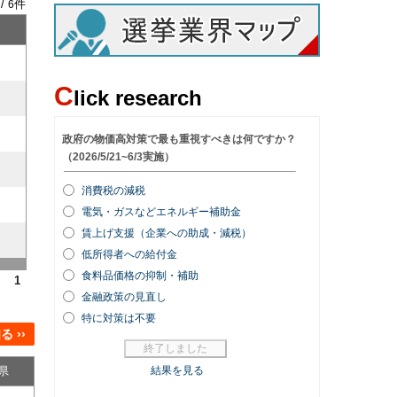
 /
件
6
C
lick research
1
 ››
県