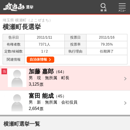
選挙
埼玉県 横瀬町（よこぜまち）
横瀬町長選挙
告示日
2011/1/11
投票日
2011/1/16
有権者数
7371人
投票率
79.35%
定数/候補数
1 / 2
執行理由
任期満了
関連情報
自治体情報
加藤 嘉郎
当
（64）
男
現
無所属
町長
3,125
票
富田 能成
-
（45）
男
新
無所属
会社役員
2,654
票
横瀬町選挙一覧