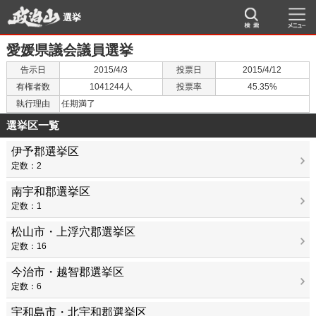
選挙
愛媛県議会議員選挙
告示日
2015/4/3
投票日
2015/4/12
有権者数
1041244人
投票率
45.35%
執行理由
任期満了
選挙区一覧
伊予郡選挙区
定数：2
南宇和郡選挙区
定数：1
松山市・上浮穴郡選挙区
定数：16
今治市・越智郡選挙区
定数：6
宇和島市・北宇和郡選挙区