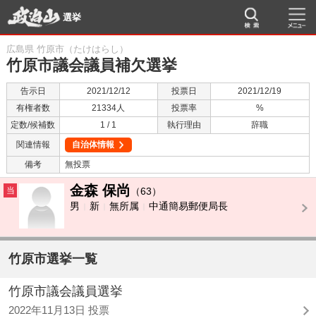
選挙
広島県 竹原市（たけはらし）
竹原市議会議員補欠選挙
告示日
2021/12/12
投票日
2021/12/19
有権者数
21334人
投票率
%
定数/候補数
1 / 1
執行理由
辞職
関連情報
自治体情報
備考
無投票
金森 保尚
当
（63）
男
新
無所属
中通簡易郵便局長
竹原市選挙一覧
竹原市議会議員選挙
2022年11月13日 投票