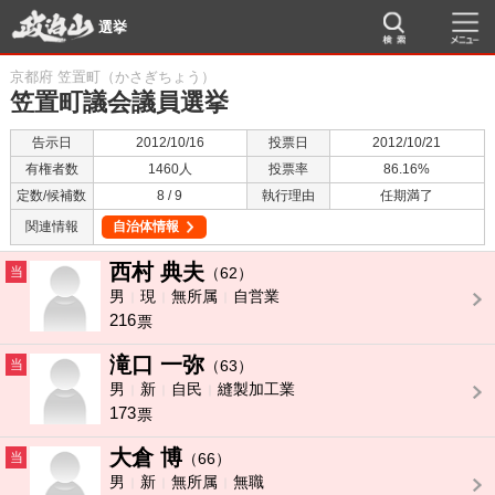
選挙
京都府 笠置町（かさぎちょう）
笠置町議会議員選挙
告示日
2012/10/16
投票日
2012/10/21
有権者数
1460人
投票率
86.16%
定数/候補数
8 / 9
執行理由
任期満了
関連情報
自治体情報
西村 典夫
当
（62）
男
現
無所属
自営業
216
票
滝口 一弥
当
（63）
男
新
自民
縫製加工業
173
票
大倉 博
当
（66）
男
新
無所属
無職