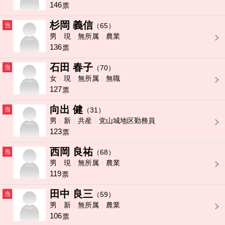
146
票
杉岡 義信
当
（65）
男
現
無所属
農業
136
票
石田 春子
当
（70）
女
現
無所属
無職
127
票
向出 健
当
（31）
男
新
共産
党山城地区勤務員
123
票
西岡 良祐
当
（68）
男
現
無所属
農業
119
票
田中 良三
当
（59）
男
新
無所属
農業
106
票