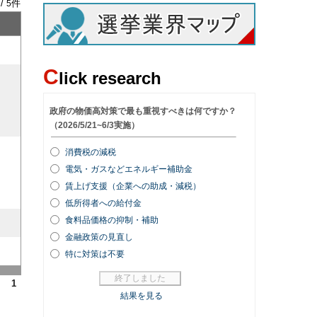
 /
件
5
C
lick research
1