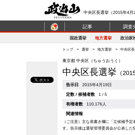
中央区長選挙（2015年4
記事
調査
国政選挙
地方選挙
政治家
トップ
>
選挙
>
地方選挙
> 中央区長選
東京都 中央区（ちゅうおうく）
中央区長選挙
（20
告示日
2015年4月19日
定数 / 候補者数
1 / 5
有権者数
110,176人
関連情報
（ご注意）主な肩書き欄に「立候補予定
す。告示後は選挙管理委員会が公表した