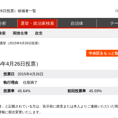
月26日投票）候補者一覧
分析
選挙・政治家検索
自治体
テ
検索
閣僚名簿
政党
挙（2015年4月26日投票）
中央区をもっと知る
15年4月26日投票）
投票日
2015年4月26日
執行理由
任期満了
投票率
45.64%
前回投票率
45.59%
者」と記載されている方は、告示前に政党または本人よりご連絡いただいた情
情報に順次変更いたします。