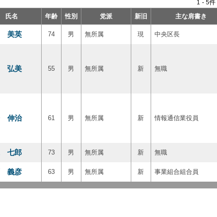
-
件
1
5
氏名
年齢
性別
党派
新旧
主な肩書き
 美英
74
男
無所属
現
中央区長
 弘美
55
男
無所属
新
無職
 伸治
61
男
無所属
新
情報通信業役員
 七郎
73
男
無所属
新
無職
 義彦
63
男
無所属
新
事業組合組合員