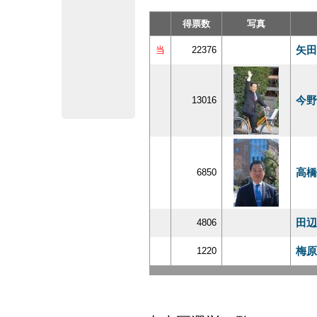
得票数
写真
矢田
当
22376
今野
13016
高橋
6850
田辺
4806
梅原
1220