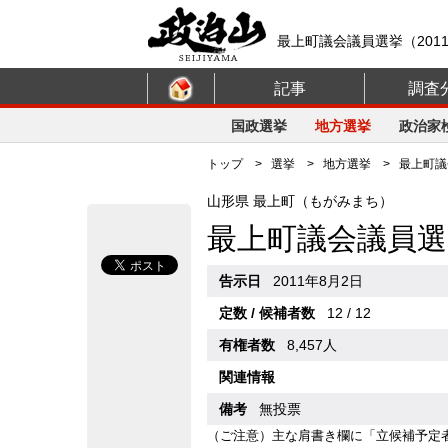
最上町議会議員選挙（201
記事
調査
国政選挙
地方選挙
政治家
トップ
>
選挙
>
地方選挙
> 最上町議会
山形県 最上町（もがみまち）
最上町議会議員選
告示日
2011年8月2日
定数 / 候補者数
12 / 12
有権者数
8,457人
関連情報
備考
無投票
（ご注意）主な肩書き欄に「立候補予定