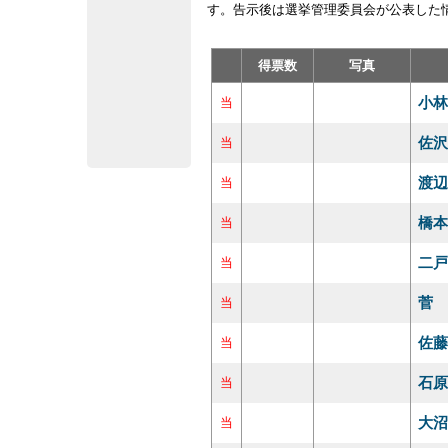
す。告示後は選挙管理委員会が公表した
得票数
写真
小林
当
佐沢
当
渡辺
当
橋本
当
二戸
当
菅 
当
佐藤
当
石原
当
大沼
当