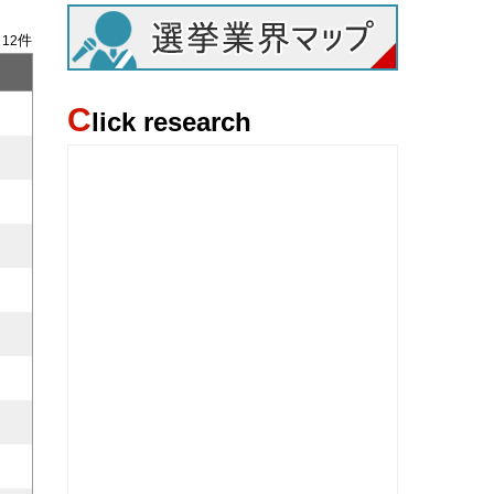
/
件
12
C
lick research