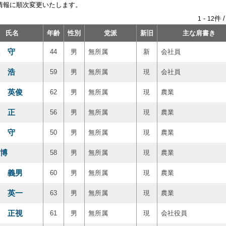
情報に順次変更いたします。
-
件 
1
12
氏名
年齢
性別
党派
新旧
主な肩書き
 守
44
男
無所属
新
会社員
 浩
59
男
無所属
現
会社員
 英俊
62
男
無所属
現
農業
 正
56
男
無所属
現
農業
 守
50
男
無所属
現
農業
博
58
男
無所属
現
農業
 義男
60
男
無所属
現
農業
 英一
63
男
無所属
現
農業
 正視
61
男
無所属
現
会社役員