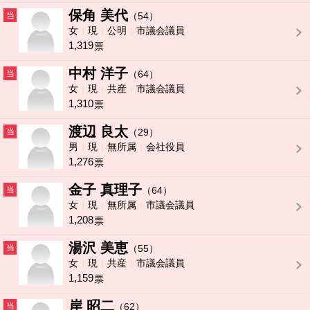
保角 美代
当
（54）
女
現
公明
市議会議員
1,319
票
中村 洋子
当
（64）
女
現
共産
市議会議員
1,310
票
渡辺 良太
当
（29）
男
現
無所属
会社役員
1,276
票
金子 真理子
当
（64）
女
現
無所属
市議会議員
1,208
票
湯沢 美恵
当
（55）
女
現
共産
市議会議員
1,159
票
岸 昭二
当
（62）