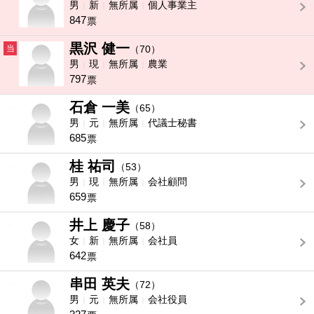
男
新
無所属
個人事業主
847
票
黒沢 健一
当
（70）
男
現
無所属
農業
797
票
石倉 一美
-
（65）
男
元
無所属
代議士秘書
685
票
桂 祐司
-
（53）
男
現
無所属
会社顧問
659
票
井上 慶子
-
（58）
女
新
無所属
会社員
642
票
串田 英夫
-
（72）
男
元
無所属
会社役員