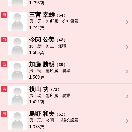
1,796
票
三宮 幸雄
当
（64）
男
元
無所属
会社役員
1,742
票
今関 公美
当
（48）
女
新
民主
無職
1,585
票
加藤 勝明
当
（69）
男
現
無所属
農業
1,569
票
横山 功
当
（71）
男
現
無所属
農業
1,431
票
島野 和夫
当
（52）
男
現
公明
市議会議員
1,373
票