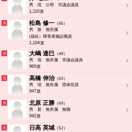
男
現
公明
市議会議員
1,110
票
松島 修一
当
（65）
男
新
無所属
(福祉）障害者施設職員
1,104
票
大嶋 達巳
当
（49）
男
現
無所属
市議会議員
969
票
高橋 伸治
当
（63）
男
現
無所属
団体役員
947
票
北原 正勝
当
（69）
男
新
無所属
無職
942
票
日高 英城
当
（52）