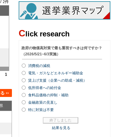
 /
件
2
C
lick research
1
 ››
県