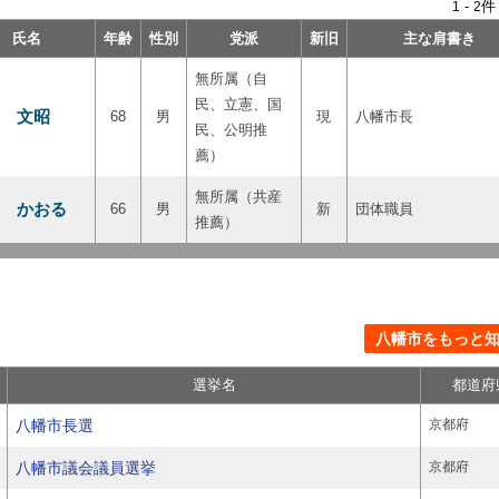
-
件
1
2
氏名
年齢
性別
党派
新旧
主な肩書き
無所属（自
民、立憲、国
 文昭
68
男
現
八幡市長
民、公明推
薦）
無所属（共産
 かおる
66
男
新
団体職員
推薦）
八幡市をもっと知る
選挙名
都道府
八幡市長選
京都府
八幡市議会議員選挙
京都府