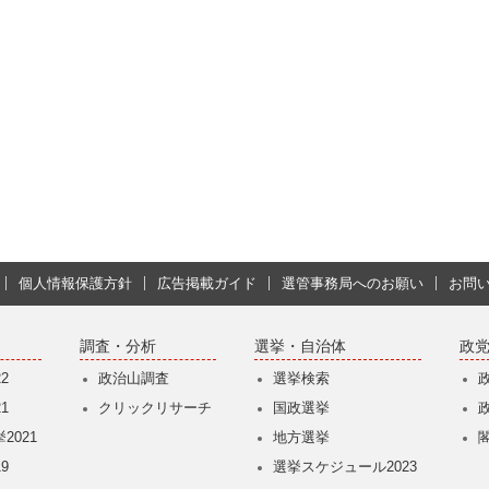
個人情報保護方針
広告掲載ガイド
選管事務局へのお願い
お問
調査・分析
選挙・自治体
政
2
政治山調査
選挙検索
1
クリックリサーチ
国政選挙
2021
地方選挙
9
選挙スケジュール2023