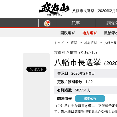
八幡市長選挙（2020年2月
記事
調査
国政選挙
地方選挙
政治家
トップ
>
選挙
>
地方選挙
> 八幡市長選
京都府 八幡市（やわたし）
八幡市長選挙
（20
告示日
2020年2月9日
定数 / 候補者数
1 / 2
有権者数
58,534人
関連情報
選挙公報
（ご注意）主な肩書き欄に「立候補予定
す。告示後は選挙管理委員会が公表した