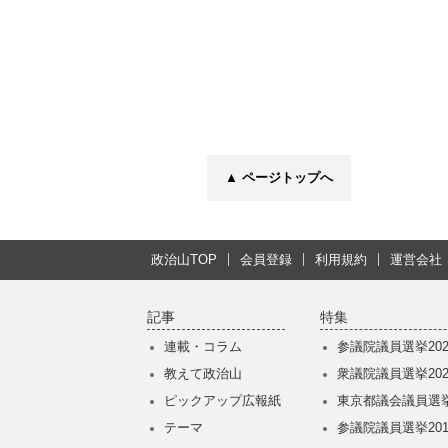
▲ ページトップへ
政治山TOP
会員登録
利用規約
運営会社
記事
特集
連載・コラム
参議院議員選挙202
教えて政治山
衆議院議員選挙202
ピックアップ広報紙
東京都議会議員選挙
テーマ
参議院議員選挙201