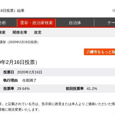
16日投票）結果
分析
選挙・政治家検索
自治体
テ
検索
閣僚名簿
政党
挙（2020年2月16日投票）
八幡市をもっと知る
20年2月16日投票）
投票日
2020年2月16日
執行理由
任期満了
投票率
29.64%
前回投票率
41.2%
者」と記載されている方は、告示前に政党または本人よりご連絡いただいた情
情報に順次変更いたします。