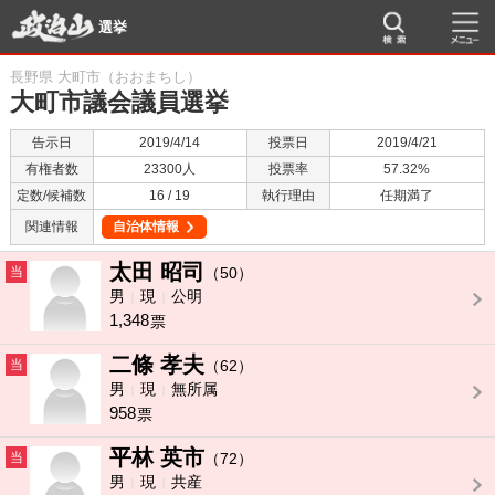
選挙
長野県 大町市（おおまちし）
大町市議会議員選挙
告示日
2019/4/14
投票日
2019/4/21
有権者数
23300人
投票率
57.32%
定数/候補数
16 / 19
執行理由
任期満了
関連情報
自治体情報
太田 昭司
当
（50）
男
現
公明
1,348
票
二條 孝夫
当
（62）
男
現
無所属
958
票
平林 英市
当
（72）
男
現
共産