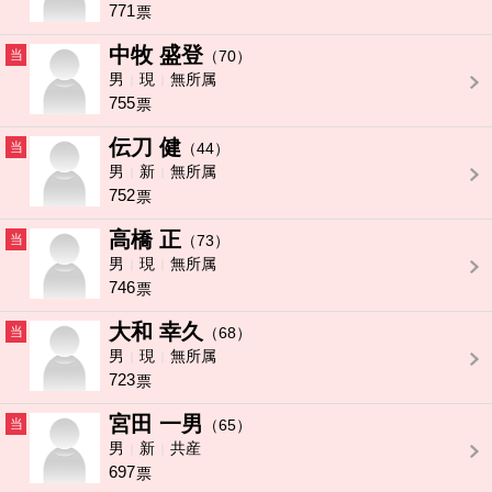
771
票
中牧 盛登
当
（70）
男
現
無所属
755
票
伝刀 健
当
（44）
男
新
無所属
752
票
高橋 正
当
（73）
男
現
無所属
746
票
大和 幸久
当
（68）
男
現
無所属
723
票
宮田 一男
当
（65）
男
新
共産
697
票