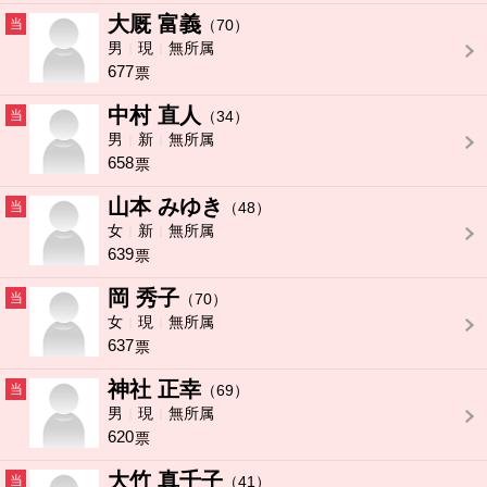
大厩 富義
当
（70）
男
現
無所属
677
票
中村 直人
当
（34）
男
新
無所属
658
票
山本 みゆき
当
（48）
女
新
無所属
639
票
岡 秀子
当
（70）
女
現
無所属
637
票
神社 正幸
当
（69）
男
現
無所属
620
票
大竹 真千子
当
（41）