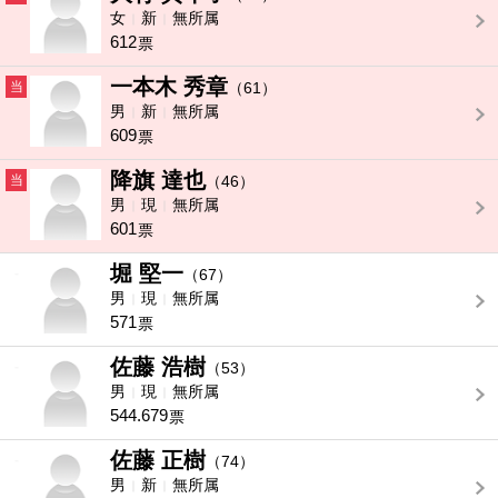
女
新
無所属
612
票
一本木 秀章
当
（61）
男
新
無所属
609
票
降旗 達也
当
（46）
男
現
無所属
601
票
堀 堅一
-
（67）
男
現
無所属
571
票
佐藤 浩樹
-
（53）
男
現
無所属
544.679
票
佐藤 正樹
-
（74）
男
新
無所属