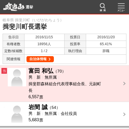
選挙
岐阜県 揖斐川町（いびがわちょう）
揖斐川町長選挙
告示日
2016/11/15
投票日
2016/11/20
有権者数
18956人
投票率
65.41%
定数/候補数
1 / 2
執行理由
辞職
関連情報
自治体情報
富田 和弘
当
（70）
男
新
無所属
揖斐郡森林組合代表理事組合長、元副町
長
6,557
票
岩間 誠
-
（54）
男
新
無所属
会社役員
5,683
票