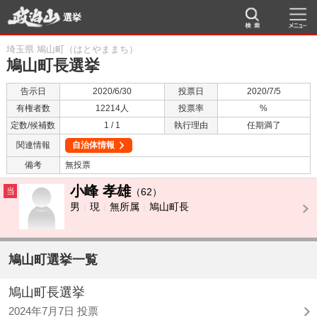
選挙
埼玉県 鳩山町（はとやままち）
鳩山町長選挙
告示日
2020/6/30
投票日
2020/7/5
有権者数
12214人
投票率
%
定数/候補数
1 / 1
執行理由
任期満了
関連情報
自治体情報
備考
無投票
小峰 孝雄
当
（62）
男
現
無所属
鳩山町長
鳩山町選挙一覧
鳩山町長選挙
2024年7月7日 投票