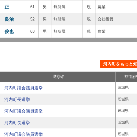
 正
61
男
無所属
現
農業
 良治
52
男
無所属
現
会社役員
 俊也
63
男
無所属
現
農業
河内町をもっと知る
選挙名
都道府
河内町議会議員選挙
茨城県
河内町長選挙
茨城県
河内町議会議員選挙
茨城県
河内町長選挙
茨城県
河内町議会議員選挙
茨城県