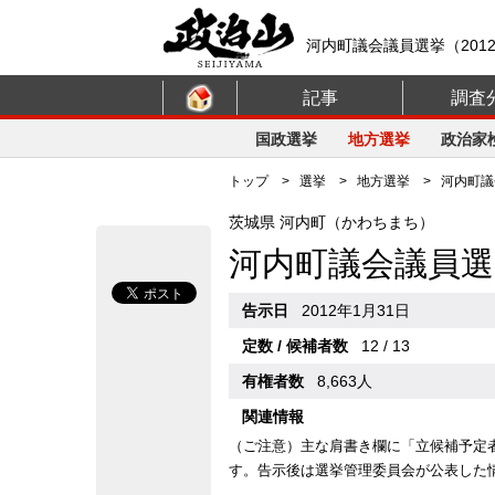
河内町議会議員選挙（201
記事
調査
国政選挙
地方選挙
政治家
トップ
>
選挙
>
地方選挙
> 河内町議会
茨城県 河内町（かわちまち）
河内町議会議員選
告示日
2012年1月31日
定数 / 候補者数
12 / 13
有権者数
8,663人
関連情報
（ご注意）主な肩書き欄に「立候補予定
す。告示後は選挙管理委員会が公表した