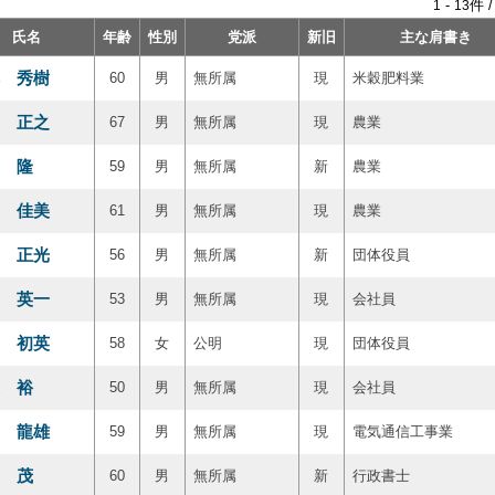
-
件 
1
13
氏名
年齢
性別
党派
新旧
主な肩書き
 秀樹
60
男
無所属
現
米穀肥料業
 正之
67
男
無所属
現
農業
 隆
59
男
無所属
新
農業
 佳美
61
男
無所属
現
農業
 正光
56
男
無所属
新
団体役員
 英一
53
男
無所属
現
会社員
 初英
58
女
公明
現
団体役員
 裕
50
男
無所属
現
会社員
 龍雄
59
男
無所属
現
電気通信工事業
 茂
60
男
無所属
新
行政書士