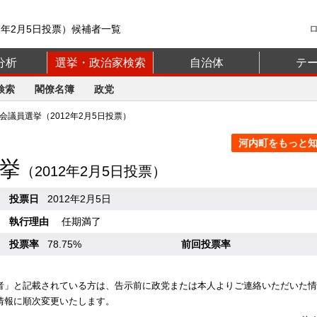
2年2月5日投票）候補者一覧
分析
選挙・政治家検索
自治体
テ
検索
閣僚名簿
政党
議員選挙（2012年2月5日投票）
河内町をもっと知る
挙
（2012年2月5日投票）
投票日
2012年2月5日
執行理由
任期満了
投票率
78.75%
前回投票率
者」と記載されている方は、告示前に政党または本人よりご連絡いただいた情
情報に順次変更いたします。