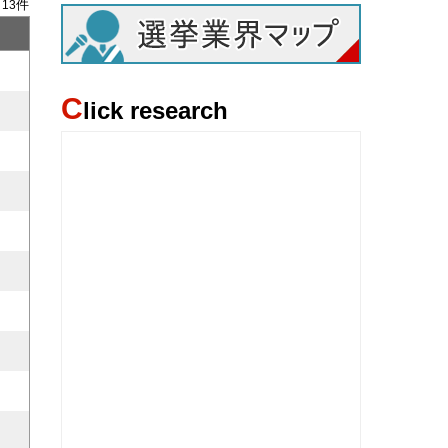
/
件
13
C
lick research