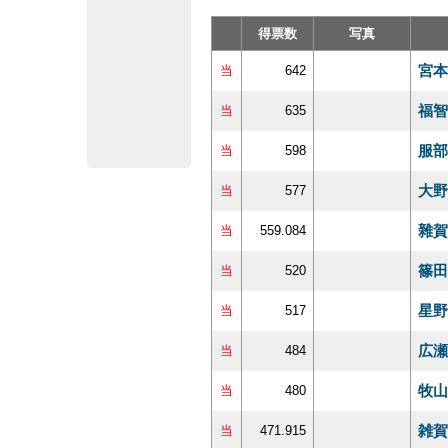
得票数
写真
宮本
当
642
福智
当
635
服部
当
598
大野
当
577
雜賀
当
559.084
篠田
当
520
星野
当
517
広瀬
当
484
牧山
当
480
雑賀
当
471.915