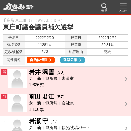
選挙
千葉県 東庄町（とうのしょうまち）
東庄町議会議員補欠選挙
告示日
2022/12/20
投票日
2022/12/25
有権者数
11281人
投票率
29.31%
定数/候補数
2 / 3
執行理由
死去
関連情報
自治体情報
選挙公報
岩井 颯雪
当
（30）
男
新
無所属
書道家
1,626
票
前田 君江
当
（57）
女
新
無所属
会社員
1,106
票
岩瀬 守
-
（47）
男
新
無所属
観光牧場パート