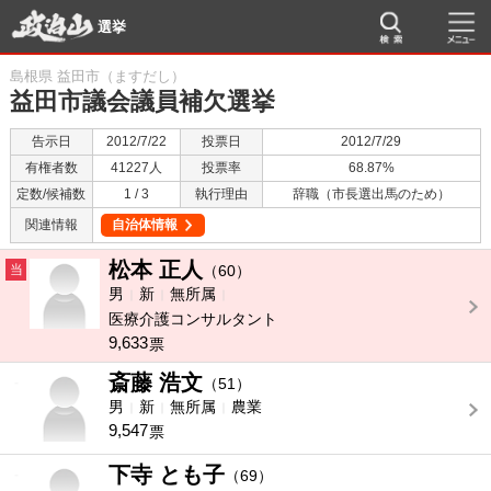
選挙
島根県 益田市（ますだし）
益田市議会議員補欠選挙
告示日
2012/7/22
投票日
2012/7/29
有権者数
41227人
投票率
68.87%
定数/候補数
1 / 3
執行理由
辞職（市長選出馬のため）
関連情報
自治体情報
松本 正人
当
（60）
男
新
無所属
医療介護コンサルタント
9,633
票
斎藤 浩文
-
（51）
男
新
無所属
農業
9,547
票
下寺 とも子
-
（69）