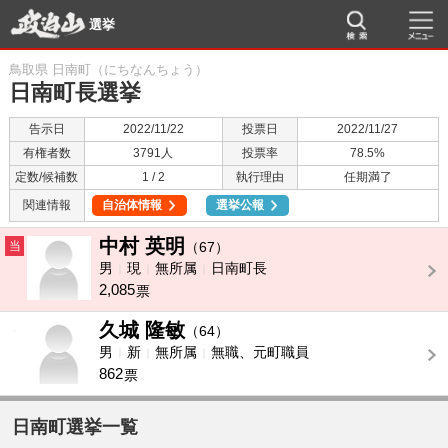
選挙
鳥取県 日南町（にちなんちょう）
日南町長選挙
告示日
2022/11/22
投票日
2022/11/27
有権者数
3791人
投票率
78.5%
定数/候補数
1 / 2
執行理由
任期満了
関連情報
自治体情報
選挙公報
中村 英明
当
（67）
男
現
無所属
日南町長
2,085
票
久城 隆敏
-
（64）
男
新
無所属
無職、元町職員
862
票
日南町選挙一覧