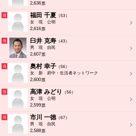
2,636
票
福田 千夏
当
（53）
女
現
公明
2,616
票
臼井 克寿
当
（43）
男
現
自民
2,607
票
奥村 幸子
当
（56）
女
新
府中・生活者ネットワーク
2,600
票
高津 みどり
当
（56）
女
現
公明
2,599
票
市川 一徳
当
（67）
男
現
自民
2,588
票