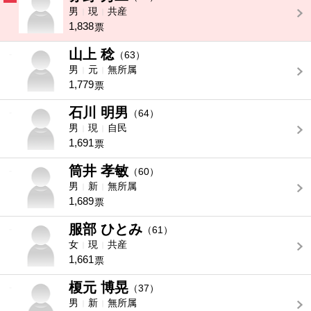
男
現
共産
1,838
票
山上 稔
-
（63）
男
元
無所属
1,779
票
石川 明男
-
（64）
男
現
自民
1,691
票
筒井 孝敏
-
（60）
男
新
無所属
1,689
票
服部 ひとみ
-
（61）
女
現
共産
1,661
票
榎元 博晃
-
（37）
男
新
無所属