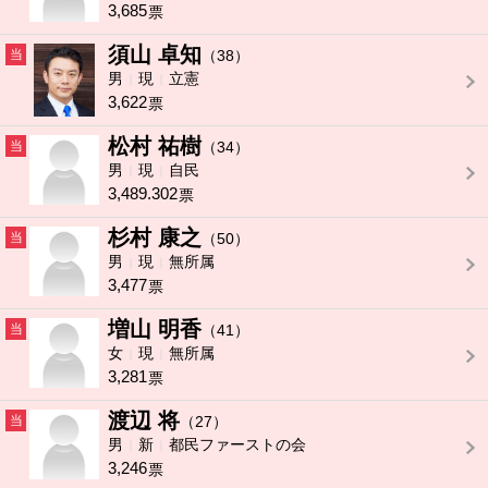
3,685
票
須山 卓知
当
（38）
男
現
立憲
3,622
票
松村 祐樹
当
（34）
男
現
自民
3,489.302
票
杉村 康之
当
（50）
男
現
無所属
3,477
票
増山 明香
当
（41）
女
現
無所属
3,281
票
渡辺 将
当
（27）
男
新
都民ファーストの会
3,246
票