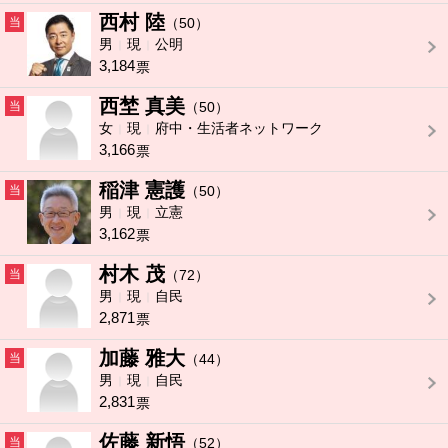
西村 陸
当
（50）
男
現
公明
3,184
票
西埜 真美
当
（50）
女
現
府中・生活者ネットワーク
3,166
票
稲津 憲護
当
（50）
男
現
立憲
3,162
票
村木 茂
当
（72）
男
現
自民
2,871
票
加藤 雅大
当
（44）
男
現
自民
2,831
票
佐藤 新悟
当
（52）