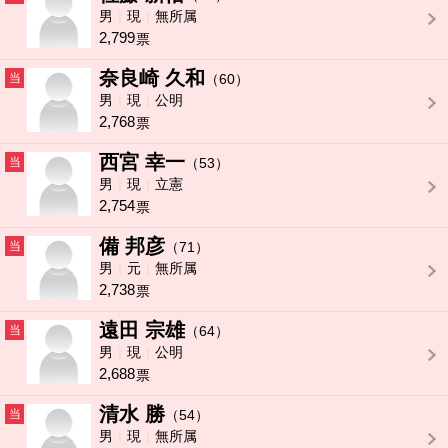
男
現
無所属
2,799
票
奈良崎 久和
当
（60）
男
現
公明
2,768
票
西宮 幸一
当
（53）
男
現
立憲
2,754
票
備 邦彦
当
（71）
男
元
無所属
2,738
票
遠田 宗雄
当
（64）
男
現
公明
2,688
票
清水 勝
当
（54）
男
現
無所属