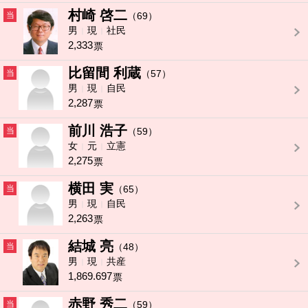
村崎 啓二
当
（69）
男
現
社民
2,333
票
比留間 利蔵
当
（57）
男
現
自民
2,287
票
前川 浩子
当
（59）
女
元
立憲
2,275
票
横田 実
当
（65）
男
現
自民
2,263
票
結城 亮
当
（48）
男
現
共産
1,869.697
票
赤野 秀二
当
（59）