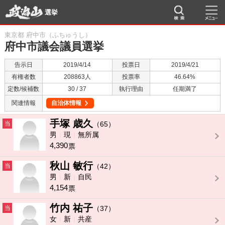
選挙
東京都 府中市（ふちゅうし）
府中市議会議員選挙
告示日
2019/4/14
投票日
2019/4/21
有権者数
208863人
投票率
46.64%
定数/候補数
30 / 37
執行理由
任期満了
関連情報
自治体情報
手塚 歳久
当
（65）
男
現
無所属
4,390
票
秋山 敏行
当
（42）
男
新
自民
4,154
票
竹内 祐子
当
（37）
女
新
共産