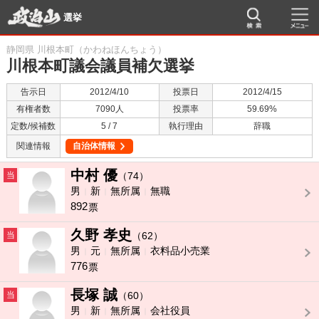
選挙
静岡県 川根本町（かわねほんちょう）
川根本町議会議員補欠選挙
告示日
2012/4/10
投票日
2012/4/15
有権者数
7090人
投票率
59.69%
定数/候補数
5 / 7
執行理由
辞職
関連情報
自治体情報
中村 優
当
（74）
男
新
無所属
無職
892
票
久野 孝史
当
（62）
男
元
無所属
衣料品小売業
776
票
長塚 誠
当
（60）
男
新
無所属
会社役員