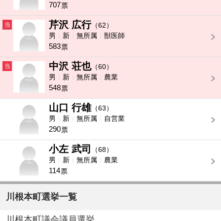
707
票
芹沢 広行
当
（62）
男
新
無所属
獣医師
583
票
中沢 荘也
当
（60）
男
新
無所属
農業
548
票
山口 行雄
-
（63）
男
新
無所属
自営業
290
票
小左 武司
-
（68）
男
新
無所属
農業
114
票
川根本町選挙一覧
川根本町議会議員選挙