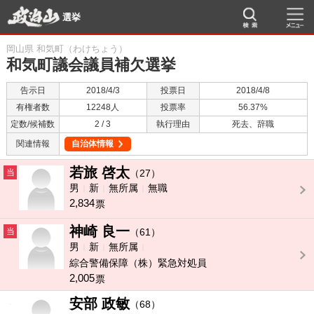
選挙
岡山県 和気町（わけちょう）
和気町議会議員補欠選挙
告示日
2018/4/3
投票日
2018/4/8
有権者数
12248人
投票率
56.37%
定数/候補数
2 / 3
執行理由
死去、辞職
関連情報
自治体情報
若旅 啓太
当
（27）
男
新
無所属
無職
2,834
票
神崎 良一
当
（61）
男
新
無所属
綜合警備保障（株）緊急対処員
2,005
票
安部 政敏
-
（68）