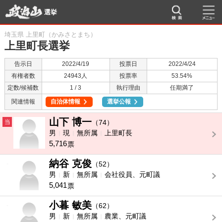
選挙
埼玉県 上里町（かみさとまち）
上里町長選挙
告示日
2022/4/19
投票日
2022/4/24
有権者数
24943人
投票率
53.54%
定数/候補数
1 / 3
執行理由
任期満了
関連情報
自治体情報
選挙公報
山下 博一
当
（74）
男
現
無所属
上里町長
5,716
票
納谷 克俊
-
（52）
男
新
無所属
会社役員、元町議
5,041
票
小暮 敏美
-
（62）
男
新
無所属
農業、元町議