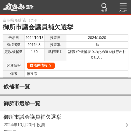
選挙
奈良県 御所市（ごせし）
御所市議会議員補欠選挙
告示日
2024/10/13
投票日
2024/10/20
有権者数
20764人
投票率
%
定数/候補数
1 / 0
執行理由
辞職 /立候補者０のため選挙は行われ
ません。
関連情報
自治体情報
備考
無投票
候補者一覧
御所市選挙一覧
御所市議会議員補欠選挙
2024年10月20日 投票