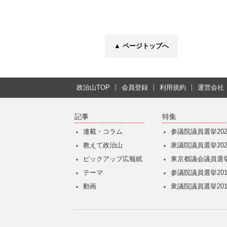
▲ ページトップへ
政治山TOP
会員登録
利用規約
運営会社
記事
特集
連載・コラム
参議院議員選挙202
教えて政治山
衆議院議員選挙202
ピックアップ広報紙
東京都議会議員選挙
テーマ
参議院議員選挙201
動画
衆議院議員選挙201