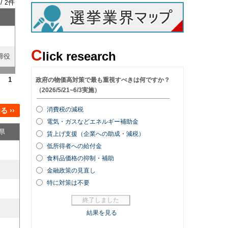
 /
件
2
C
lick research
締役
1
 ››
県