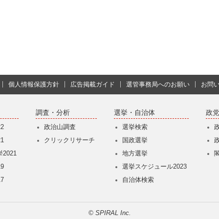
個人情報保護方針
広告掲載ガイド
選管事務局へのお願い
お問
調査・分析
選挙・自治体
政
2
政治山調査
選挙検索
1
クリックリサーチ
国政選挙
2021
地方選挙
9
選挙スケジュール2023
7
自治体検索
© SPIRAL Inc.