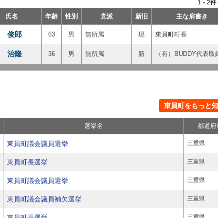
-
件
1
2
氏名
年齢
性別
党派
新旧
主な肩書き
 俊郎
63
男
無所属
現
東員町町長
 治隆
36
男
無所属
新
（有）BUDDY代表取
東員町をもっと知る
選挙名
都道府
東員町議会議員選挙
三重県
東員町長選挙
三重県
東員町議会議員選挙
三重県
東員町議会議員補欠選挙
三重県
東員町長選挙
三重県