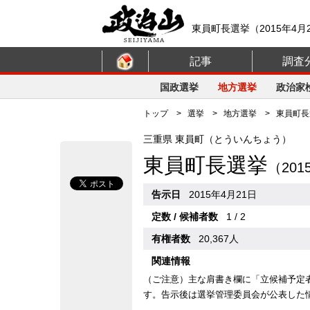
東員町長選挙（2015年4
記事
調査
国政選挙
地方選挙
政治家
トップ
>
選挙
>
地方選挙
> 東員町長選
三重県 東員町（とういんちょう）
東員町長選挙
（20
告示日
2015年4月21日
定数 / 候補者数
1 / 2
有権者数
20,367人
関連情報
（ご注意）主な肩書き欄に「立候補予定
す。告示後は選挙管理委員会が公表した