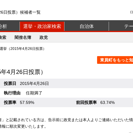
月26日投票）候補者一覧
分析
選挙・政治家検索
自治体
テ
検索
閣僚名簿
政党
挙（2015年4月26日投票）
東員町をもっと知る
15年4月26日投票）
投票日
2015年4月26日
執行理由
任期満了
投票率
57.59%
前回投票率
63.74%
者」と記載されている方は、告示前に政党または本人よりご連絡いただいた情
情報に順次変更いたします。