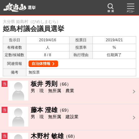
選挙
大分県 姫島村（ひめしまむら）
姫島村議会議員選挙
告示日
2019/4/16
投票日
2019/4/21
有権者数
人
投票率
%
定数/候補数
8 / 8
執行理由
任期満了
関連情報
自治体情報
備考
無投票
板井 秀則
当
（66）
男
現
無所属
農業
藤本 澄雄
当
（69）
男
現
無所属
建設業
木野村 敏雄
当
（68）