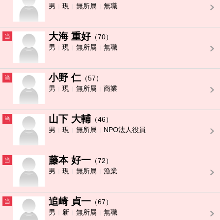
男
現
無所属
無職
大海 重好
当
（70）
男
現
無所属
無職
小野 仁
当
（57）
男
現
無所属
商業
山下 大輔
当
（46）
男
現
無所属
NPO法人役員
藤本 好一
当
（72）
男
現
無所属
漁業
追崎 貞一
当
（67）
男
新
無所属
無職