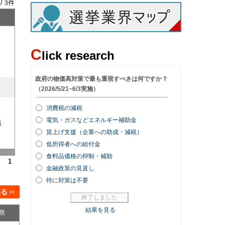
 /
件
3
C
lick research
議
1
 ››
県