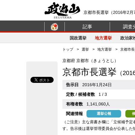
京都市長選挙（2016年2
記事
調査
国政選挙
地方選挙
政治家
トップ
>
選挙
>
地方選挙
> 京都市長選
京都府 京都市（きょうとし）
京都市長選挙
（20
告示日
2016年1月24日
定数 / 候補者数
1 / 3
有権者数
1,141,060人
関連情報
選挙公報
（ご注意）主な肩書き欄に「立候補予定
す。告示後は選挙管理委員会が公表した