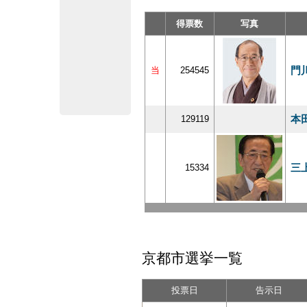
得票数
写真
門
当
254545
本
129119
三
15334
京都市選挙一覧
投票日
告示日