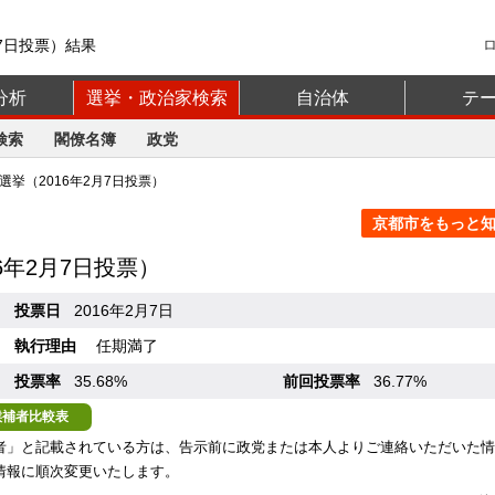
月7日投票）結果
分析
選挙・政治家検索
自治体
テ
検索
閣僚名簿
政党
挙（2016年2月7日投票）
京都市をもっと知る
16年2月7日投票）
投票日
2016年2月7日
執行理由
任期満了
投票率
35.68%
前回投票率
36.77%
候補者比較表
者」と記載されている方は、告示前に政党または本人よりご連絡いただいた情
情報に順次変更いたします。