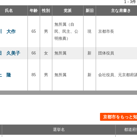
-
件
1
3
氏名
年齢
性別
党派
新旧
主な肩書き
無所属（自
川 大作
65
男
民、民主、公
現
京都市長
明推薦）
田 久美子
66
女
無所属
新
団体役員
上 隆
85
男
無所属
新
会社役員、元京都府
京都市をもっと知る
選挙名
都道府