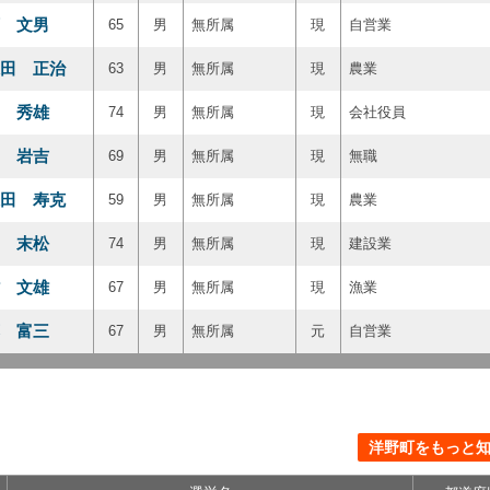
 文男
65
男
無所属
現
自営業
田 正治
63
男
無所属
現
農業
 秀雄
74
男
無所属
現
会社役員
 岩吉
69
男
無所属
現
無職
田 寿克
59
男
無所属
現
農業
 末松
74
男
無所属
現
建設業
 文雄
67
男
無所属
現
漁業
 富三
67
男
無所属
元
自営業
洋野町をもっと知る