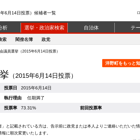
5年6月14日投票）候補者一覧
分析
選挙・政治家検索
自治体
テ
検索
閣僚名簿
政党
議員選挙（2015年6月14日投票）
洋野町をもっと知る
挙
（2015年6月14日投票）
投票日
2015年6月14日
執行理由
任期満了
投票率
73.31%
前回投票率
者」と記載されている方は、告示前に政党または本人よりご連絡いただいた情
情報に順次変更いたします。