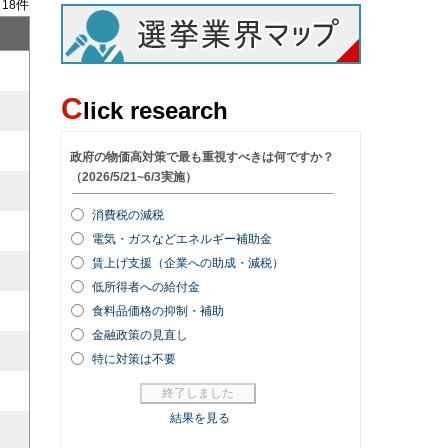
/
件
18
C
lick research