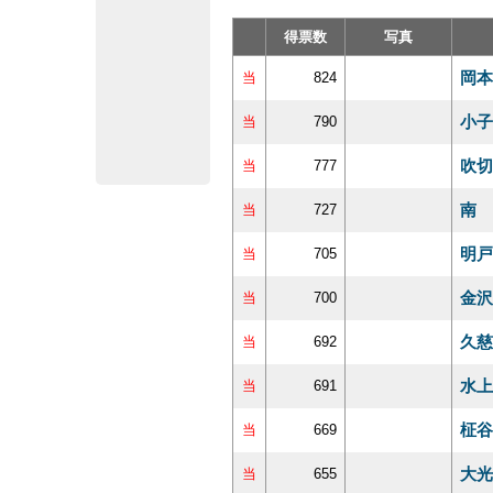
得票数
写真
岡本
当
824
小子
当
790
吹切
当
777
南 
当
727
明戸
当
705
金沢
当
700
久慈
当
692
水上
当
691
柾谷
当
669
大光
当
655