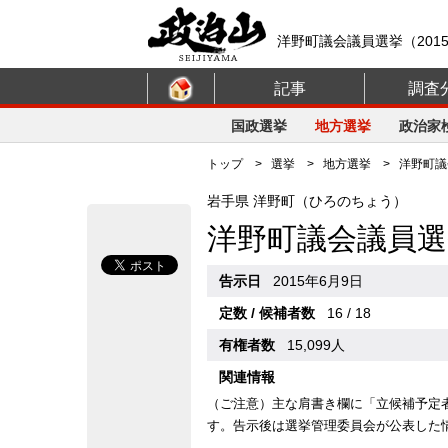
洋野町議会議員選挙（201
記事
調査
国政選挙
地方選挙
政治家
トップ
>
選挙
>
地方選挙
> 洋野町議会
岩手県 洋野町（ひろのちょう）
洋野町議会議員選
告示日
2015年6月9日
定数 / 候補者数
16 / 18
有権者数
15,099人
関連情報
（ご注意）主な肩書き欄に「立候補予定
す。告示後は選挙管理委員会が公表した