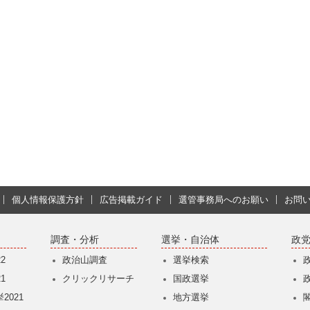
個人情報保護方針
広告掲載ガイド
選管事務局へのお願い
お問
調査・分析
選挙・自治体
政
2
政治山調査
選挙検索
1
クリックリサーチ
国政選挙
2021
地方選挙