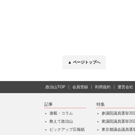
▲ ページトップへ
政治山TOP
会員登録
利用規約
運営会社
記事
特集
連載・コラム
参議院議員選挙202
教えて政治山
衆議院議員選挙202
ピックアップ広報紙
東京都議会議員選挙