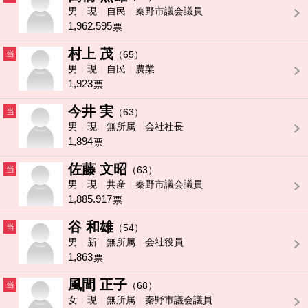
男
現
自民
秦野市議会議員
1,962.595
票
村上 茂
当
（65）
男
現
自民
農業
1,923
票
今井 実
当
（63）
男
現
無所属
会社社長
1,894
票
佐藤 文昭
当
（63）
男
現
共産
秦野市議会議員
1,885.917
票
谷 和雄
当
（54）
男
新
無所属
会社役員
1,863
票
風間 正子
当
（68）
女
現
無所属
秦野市議会議員