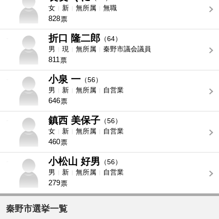
女
新
無所属
無職
828
票
折口 隆二郎
-
（64）
男
現
無所属
秦野市議会議員
811
票
小泉 一
-
（56）
男
新
無所属
自営業
646
票
鎮西 美保子
-
（56）
女
新
無所属
自営業
460
票
小松山 好男
-
（56）
男
新
無所属
自営業
279
票
秦野市選挙一覧