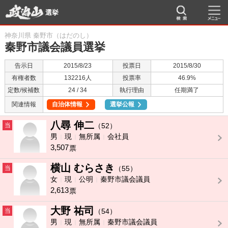
選挙
神奈川県 秦野市（はだのし）
秦野市議会議員選挙
告示日
2015/8/23
投票日
2015/8/30
有権者数
132216人
投票率
46.9%
定数/候補数
24 / 34
執行理由
任期満了
関連情報
自治体情報
選挙公報
八尋 伸二
当
（52）
男
現
無所属
会社員
3,507
票
横山 むらさき
当
（55）
女
現
公明
秦野市議会議員
2,613
票
大野 祐司
当
（54）
男
現
無所属
秦野市議会議員