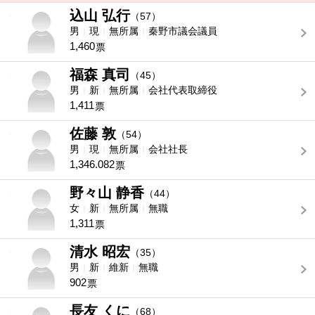
込山 弘行
-
（57）
男
現
無所属
秦野市議会議員
1,460
票
福森 真司
-
（45）
男
新
無所属
会社代表取締役
1,411
票
佐藤 敦
-
（54）
男
現
無所属
会社社長
1,346.082
票
野々山 静香
-
（44）
女
新
無所属
無職
1,311
票
清水 昭宏
-
（35）
男
新
維新
無職
902
票
長友 くに
-
（68）