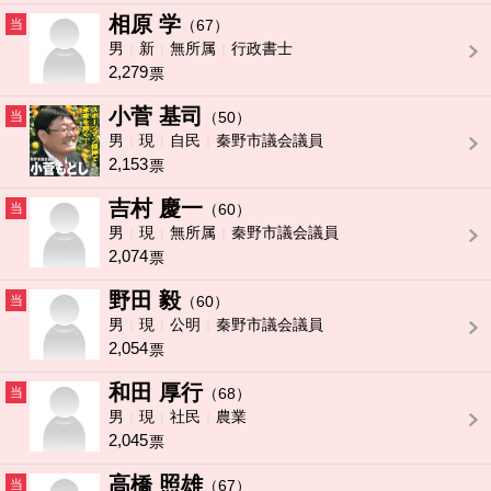
相原 学
当
（67）
男
新
無所属
行政書士
2,279
票
小菅 基司
当
（50）
男
現
自民
秦野市議会議員
2,153
票
吉村 慶一
当
（60）
男
現
無所属
秦野市議会議員
2,074
票
野田 毅
当
（60）
男
現
公明
秦野市議会議員
2,054
票
和田 厚行
当
（68）
男
現
社民
農業
2,045
票
高橋 照雄
当
（67）