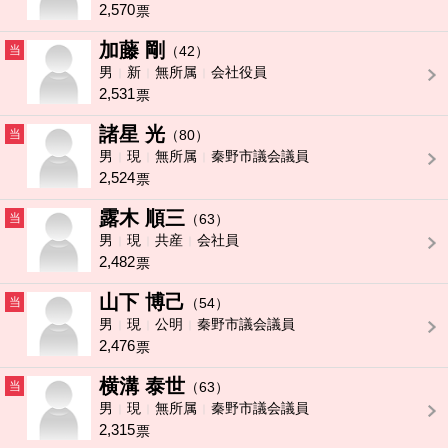
2,570
票
加藤 剛
当
（42）
男
新
無所属
会社役員
2,531
票
諸星 光
当
（80）
男
現
無所属
秦野市議会議員
2,524
票
露木 順三
当
（63）
男
現
共産
会社員
2,482
票
山下 博己
当
（54）
男
現
公明
秦野市議会議員
2,476
票
横溝 泰世
当
（63）
男
現
無所属
秦野市議会議員
2,315
票