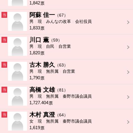
1,842
票
阿蘇 佳一
当
（67）
男
現
みんなの改革
会社役員
1,833
票
川口 薫
当
（59）
男
現
自民
自営業
1,820
票
古木 勝久
当
（63）
男
現
無所属
自営業
1,790
票
高橋 文雄
当
（81）
男
現
無所属
秦野市議会議員
1,727.404
票
木村 真澄
当
（64）
女
現
無所属
秦野市議会議員
1,619
票