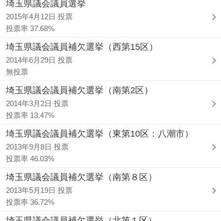
埼玉県議会議員選挙
2015年4月12日 投票
投票率 37.68%
埼玉県議会議員補欠選挙（西第15区）
2014年6月29日 投票
無投票
埼玉県議会議員補欠選挙（南第2区）
2014年3月2日 投票
投票率 13.47%
埼玉県議会議員補欠選挙（東第10区：八潮市）
2013年9月8日 投票
投票率 46.03%
埼玉県議会議員補欠選挙（南第８区）
2013年5月19日 投票
投票率 36.72%
埼玉県議会議員補欠選挙（北第１区）