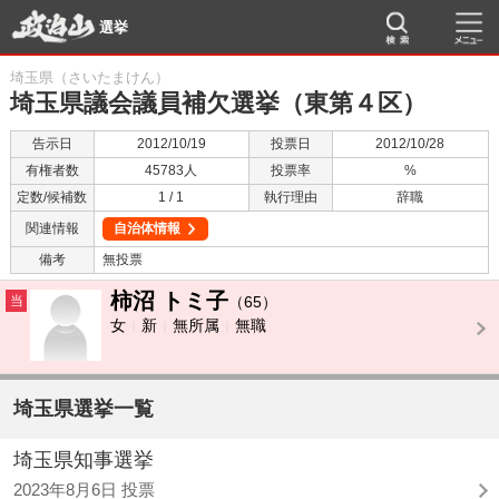
選挙
埼玉県（さいたまけん）
埼玉県議会議員補欠選挙（東第４区）
告示日
2012/10/19
投票日
2012/10/28
有権者数
45783人
投票率
%
定数/候補数
1 / 1
執行理由
辞職
関連情報
自治体情報
備考
無投票
柿沼 トミ子
当
（65）
女
新
無所属
無職
埼玉県選挙一覧
埼玉県知事選挙
2023年8月6日 投票