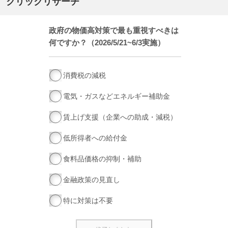
クリックリサーチ
政府の物価高対策で最も重視すべきは
何ですか？（2026/5/21~6/3実施）
消費税の減税
電気・ガスなどエネルギー補助金
賃上げ支援（企業への助成・減税）
低所得者への給付金
食料品価格の抑制・補助
金融政策の見直し
特に対策は不要