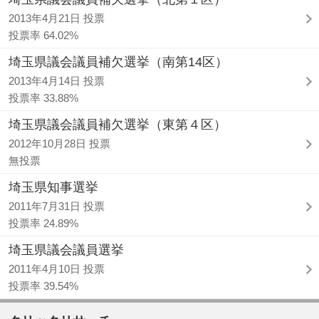
2013年4月21日 投票
投票率 64.02%
埼玉県議会議員補欠選挙（南第14区）
2013年4月14日 投票
投票率 33.88%
埼玉県議会議員補欠選挙（東第４区）
2012年10月28日 投票
無投票
埼玉県知事選挙
2011年7月31日 投票
投票率 24.89%
埼玉県議会議員選挙
2011年4月10日 投票
投票率 39.54%